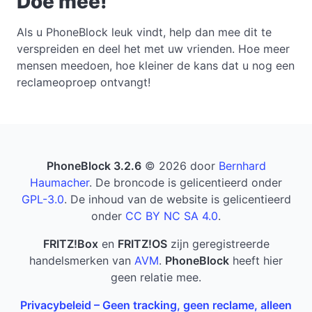
Doe mee!
Als u PhoneBlock leuk vindt, help dan mee dit te
verspreiden en deel het met uw vrienden. Hoe meer
mensen meedoen, hoe kleiner de kans dat u nog een
reclameoproep ontvangt!
PhoneBlock 3.2.6
© 2026 door
Bernhard
Haumacher
. De broncode is gelicentieerd onder
GPL-3.0
. De inhoud van de website is gelicentieerd
onder
CC BY NC SA 4.0
.
FRITZ!Box
en
FRITZ!OS
zijn geregistreerde
handelsmerken van
AVM
.
PhoneBlock
heeft hier
geen relatie mee.
Privacybeleid – Geen tracking, geen reclame, alleen