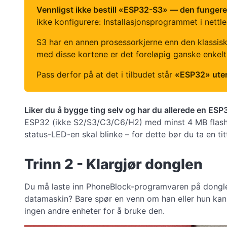
Vennligst ikke bestill «ESP32-S3» — den fungerer
ikke konfigurere: Installasjonsprogrammet i net
S3 har en annen prosessorkjerne enn den klassis
med disse kortene er det foreløpig ganske enkelt
Pass derfor på at det i tilbudet står
«ESP32» uten
Liker du å bygge ting selv og har du allerede en ESP
ESP32 (ikke S2/S3/C3/C6/H2) med minst 4 MB flashmi
status-LED-en skal blinke – for dette bør du ta en ti
Trinn 2 - Klargjør donglen
Du må laste inn PhoneBlock-programvaren på donglen
datamaskin? Bare spør en venn om han eller hun kan 
ingen andre enheter for å bruke den.