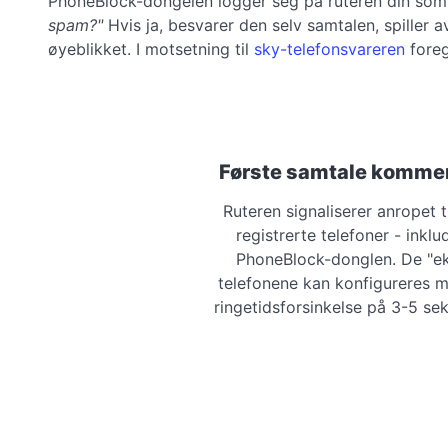
PhoneBlock-dongelen logger seg på ruteren din som 
spam?"
Hvis ja, besvarer den selv samtalen, spiller a
øyeblikket. I motsetning til
sky-telefonsvareren
foreg
Første samtale kommer
Ruteren signaliserer anropet ti
registrerte telefoner - inklu
PhoneBlock-donglen. De "ek
telefonene kan konfigureres 
ringetidsforsinkelse på 3-5 se