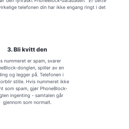
pør den lynraskt PhoneBlock-databasen:
"Er dette
irkelige telefonen din har ikke engang ringt i det
3. Bli kvitt den
is nummeret er spam, svarer
eBlock-donglen, spiller av en
ing og legger på. Telefonen i
orblir stille. Hvis nummeret ikke
ent som spam, gjør PhoneBlock-
len ingenting - samtalen går
gjennom som normalt.