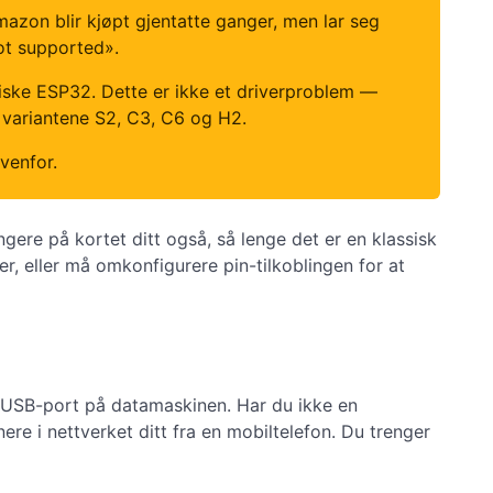
on blir kjøpt gjentatte ganger, men lar seg
ot supported».
iske ESP32. Dette er ikke et driverproblem —
 variantene S2, C3, C6 og H2.
venfor.
gere på kortet ditt også, så lenge det er en klassisk
 eller må omkonfigurere pin-tilkoblingen for at
g USB-port på datamaskinen. Har du ikke en
e i nettverket ditt fra en mobiltelefon. Du trenger