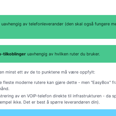
uavhengig av telefonleverandør (den skal også fungere me
-tilkoblinger
uavhengig av hvilken ruter du bruker.
en minst ett av de to punktene må være oppfylt:
de fleste moderne rutere kan gjøre dette - men "EasyBox" fr
hånd.
strering av en VOIP-telefon direkte til infrastrukturen - da s
sempel ikke. Det er best å spørre leverandøren din).