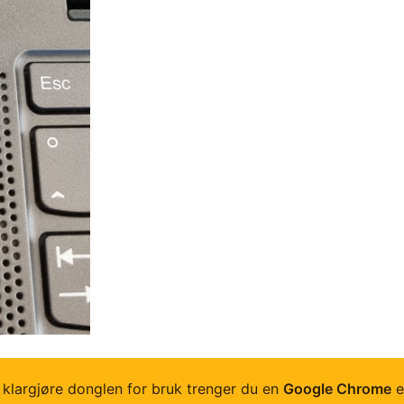
 klargjøre donglen for bruk trenger du en
Google Chrome
e