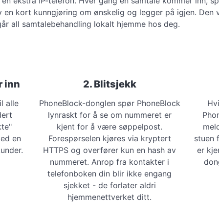
en ekstra IP-telefon. Hver gang en samtale kommer inn, s
v en kort kunngjøring om ønskelig og legger på igjen. Den v
år all samtalebehandling lokalt hjemme hos deg.
 inn
2. Blitsjekk
l alle
PhoneBlock-donglen spør PhoneBlock
Hv
dert
lynraskt for å se om nummeret er
Phon
te"
kjent for å være søppelpost.
meld
med en
Forespørselen kjøres via kryptert
stuen f
kunder.
HTTPS og overfører kun en hash av
er kj
nummeret. Anrop fra kontakter i
dong
telefonboken din blir ikke engang
sjekket - de forlater aldri
hjemmenettverket ditt.