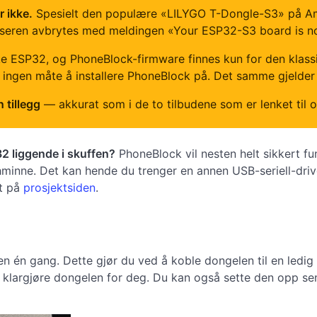
 ikke.
Spesielt den populære «LILYGO T-Dongle-S3» på Amaz
tleseren avbrytes med meldingen «Your ESP32-S3 board is n
ke ESP32, og PhoneBlock-firmware finnes kun for den klass
 ingen måte å installere PhoneBlock på. Det samme gjelder
 tillegg
— akkurat som i de to tilbudene som er lenket til o
32 liggende i skuffen?
PhoneBlock vil nesten helt sikkert fun
nne. Det kan hende du trenger en annen USB-seriell-driver,
tt på
prosjektsiden
.
 én gang. Dette gjør du ved å koble dongelen til en ledi
klargjøre dongelen for deg. Du kan også sette den opp sener