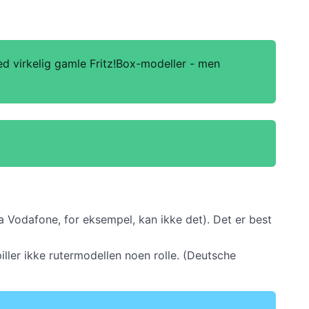
d virkelig gamle Fritz!Box-modeller - men
a Vodafone, for eksempel, kan ikke det). Det er best
piller ikke rutermodellen noen rolle. (Deutsche