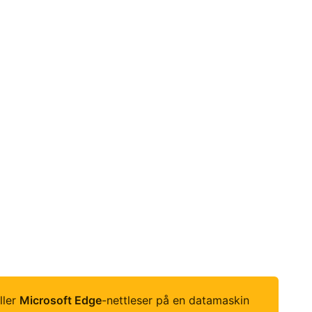
ller
Microsoft Edge
-nettleser på en datamaskin