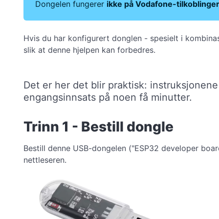
Dongelen fungerer
ikke på Vodafone-tilkoblinge
Hvis du har konfigurert donglen - spesielt i kombinas
slik at denne hjelpen kan forbedres.
Det er her det blir praktisk: instruksjonen
engangsinnsats på noen få minutter.
Trinn 1 - Bestill dongle
Bestill denne USB-dongelen ("ESP32 developer board"
nettleseren.