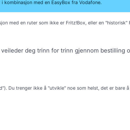
r
i kombinasjon med en EasyBox fra Vodafone.
jon med en ruter som ikke er Fritz!Box, eller en "historisk"
e veileder deg trinn for trinn gjennom bestillin
). Du trenger ikke å "utvikle" noe som helst, det er bare 