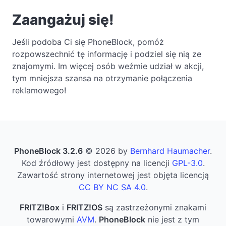
Zaangażuj się!
Jeśli podoba Ci się PhoneBlock, pomóż
rozpowszechnić tę informację i podziel się nią ze
znajomymi. Im więcej osób weźmie udział w akcji,
tym mniejsza szansa na otrzymanie połączenia
reklamowego!
PhoneBlock 3.2.6
© 2026 by
Bernhard Haumacher
.
Kod źródłowy jest dostępny na licencji
GPL-3.0
.
Zawartość strony internetowej jest objęta licencją
CC BY NC SA 4.0
.
FRITZ!Box
i
FRITZ!OS
są zastrzeżonymi znakami
towarowymi
AVM
.
PhoneBlock
nie jest z tym