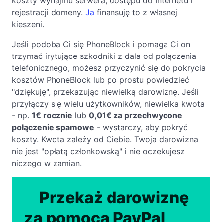
koszty wynajmu serwera, dostępu do Internetu i
rejestracji domeny.
Ja
finansuję to z własnej
kieszeni.
Jeśli podoba Ci się PhoneBlock i pomaga Ci on
trzymać irytujące szkodniki z dala od połączenia
telefonicznego, możesz przyczynić się do pokrycia
kosztów PhoneBlock lub po prostu powiedzieć
"dziękuję", przekazując niewielką darowiznę. Jeśli
przyłączy się wielu użytkowników, niewielka kwota
- np.
1€ rocznie
lub
0,01€ za przechwycone
połączenie spamowe
- wystarczy, aby pokryć
koszty. Kwota zależy od Ciebie. Twoja darowizna
nie jest "opłatą członkowską" i nie oczekujesz
niczego w zamian.
Przekaż darowiznę
za pomocą PayPal