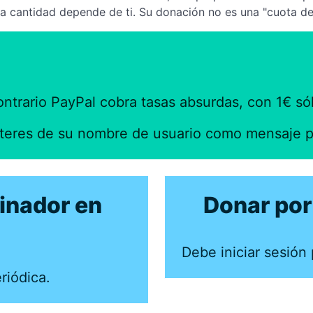
. La cantidad depende de ti. Su donación no es una "cuota d
contrario PayPal cobra tasas absurdas, con 1€ só
acteres de su nombre de usuario como mensaje p
inador en
Donar por
Debe iniciar sesión 
riódica.