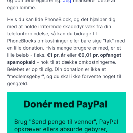
og domæneregistrering.
Jeg
finansierer dette af
egen lomme.
Hvis du kan lide PhoneBlock, og det hjælper dig
med at holde irriterende skadedyr væk fra din
telefonforbindelse, så kan du bidrage til
PhoneBlocks omkostninger eller bare sige "tak" med
en lille donation. Hvis mange brugere er med, er et
lille beløb - f.eks.
€1 pr. år
eller
€0,01 pr. opfanget
spamopkald
- nok til at dække omkostningerne.
Beløbet er op til dig. Din donation er ikke et
"medlemsgebyr", og du skal ikke forvente noget til
gengæld.
Donér med PayPal
Brug "Send penge til venner", PayPal
opkræver ellers absurde gebyrer,