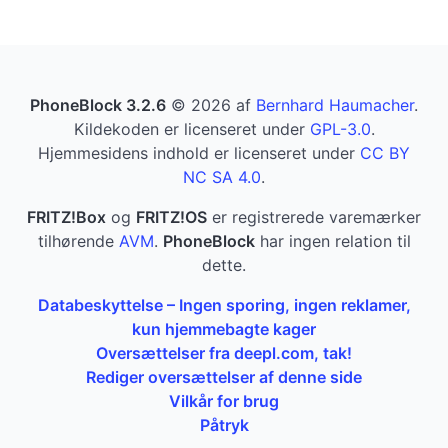
PhoneBlock 3.2.6
© 2026 af
Bernhard Haumacher
.
Kildekoden er licenseret under
GPL-3.0
.
Hjemmesidens indhold er licenseret under
CC BY
NC SA 4.0
.
FRITZ!Box
og
FRITZ!OS
er registrerede varemærker
tilhørende
AVM
.
PhoneBlock
har ingen relation til
dette.
Databeskyttelse – Ingen sporing, ingen reklamer,
kun hjemmebagte kager
Oversættelser fra deepl.com, tak!
Rediger oversættelser af denne side
Vilkår for brug
Påtryk