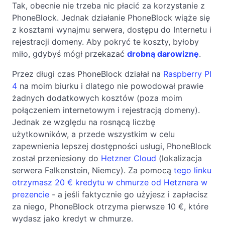
Tak, obecnie nie trzeba nic płacić za korzystanie z
PhoneBlock. Jednak działanie PhoneBlock wiąże się
z kosztami wynajmu serwera, dostępu do Internetu i
rejestracji domeny. Aby pokryć te koszty, byłoby
miło, gdybyś mógł przekazać
drobną darowiznę
.
Przez długi czas PhoneBlock działał na
Raspberry PI
4
na moim biurku i dlatego nie powodował prawie
żadnych dodatkowych kosztów (poza moim
połączeniem internetowym i rejestracją domeny).
Jednak ze względu na rosnącą liczbę
użytkowników, a przede wszystkim w celu
zapewnienia lepszej dostępności usługi, PhoneBlock
został przeniesiony do
Hetzner Cloud
(lokalizacja
serwera Falkenstein, Niemcy). Za pomocą
tego linku
otrzymasz 20 € kredytu w chmurze od Hetznera w
prezencie
- a jeśli faktycznie go użyjesz i zapłacisz
za niego, PhoneBlock otrzyma pierwsze 10 €, które
wydasz jako kredyt w chmurze.