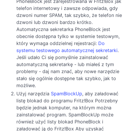
PhoneBlock jest zarejestrowana w Fritz!Box jak
telefon internetowy i zawsze odpowiada, gdy
dzwoni numer SPAM, tak szybko, że telefon nie
dzwoni lub dzwoni bardzo krótko.
Automatyczna sekretarka PhoneBlock jest
obecnie dostępna tylko w systemie testowym,
który wymaga oddzielnej rejestracji:
Do
systemu testowego automatycznej sekretarki
.
Jeśli udało Ci się pomyślnie zainstalować
automatyczną sekretarkę - lub miałeś z tym
problemy - daj nam znać, aby nowe narzędzie
stało się ogólnie dostępne tak szybko, jak to
możliwe.
Użyj narzędzia
SpamBlockUp
, aby załadować
listę blokad do programu Fritz!Box Potrzebny
będzie jednak komputer, na którym można
zainstalować program. SpamBlockUp może
również użyć listy blokad PhoneBlock i
załadować ją do Fritz!Box Aby uzyskać