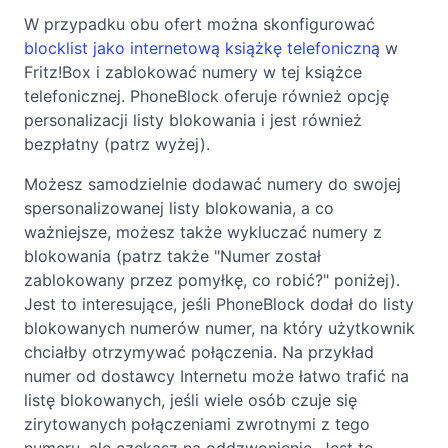
W przypadku obu ofert można skonfigurować
blocklist jako internetową książkę telefoniczną
w
Fritz!Box i zablokować numery w tej książce
telefonicznej. PhoneBlock oferuje również opcję
personalizacji listy blokowania i jest również
bezpłatny (patrz wyżej).
Możesz samodzielnie dodawać numery do swojej
spersonalizowanej listy blokowania, a co
ważniejsze, możesz także wykluczać numery z
blokowania (patrz także "Numer został
zablokowany przez pomyłkę, co robić?" poniżej).
Jest to interesujące, jeśli PhoneBlock dodał do listy
blokowanych numerów numer, na który użytkownik
chciałby otrzymywać połączenia. Na przykład
numer od dostawcy Internetu może łatwo trafić na
listę blokowanych, jeśli wiele osób czuje się
zirytowanych połączeniami zwrotnymi z tego
numeru, ale czekasz na oddzwonienie. Jest to