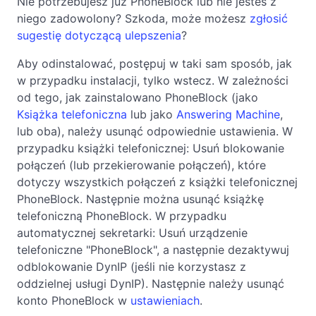
Nie potrzebujesz już PhoneBlock lub nie jesteś z
niego zadowolony? Szkoda, może możesz
zgłosić
sugestię dotyczącą ulepszenia
?
Aby odinstalować, postępuj w taki sam sposób, jak
w przypadku instalacji, tylko wstecz. W zależności
od tego, jak zainstalowano PhoneBlock (jako
Książka telefoniczna
lub jako
Answering Machine
,
lub oba), należy usunąć odpowiednie ustawienia. W
przypadku książki telefonicznej: Usuń blokowanie
połączeń (lub przekierowanie połączeń), które
dotyczy wszystkich połączeń z książki telefonicznej
PhoneBlock. Następnie można usunąć książkę
telefoniczną PhoneBlock. W przypadku
automatycznej sekretarki: Usuń urządzenie
telefoniczne "PhoneBlock", a następnie dezaktywuj
odblokowanie DynIP (jeśli nie korzystasz z
oddzielnej usługi DynIP). Następnie należy usunąć
konto PhoneBlock w
ustawieniach
.