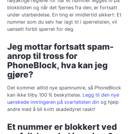
nøyaktige reglene for når et nummer legges til på
blokklisten og når det fjernes fra den, er fortsatt
under utarbeidelse. En ting er imidlertid sikkert: Et
nummer som du selv har lagt til i sperrelisten, vil
uansett forbli sperret for deg.
Jeg mottar fortsatt spam-
anrop til tross for
PhoneBlock, hva kan jeg
gjøre?
Det kommer alltid nye spamnumre, så PhoneBlock
kan ikke tilby 100 % beskyttelse.
Legg til den nye
uønskede innringeren på svartelisten din
og hjelp
andre med å bli kvitt skadedyret raskt!
Et nummer er blokkert ved