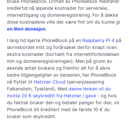
bruke PhoneBlock. Driften av PhoneBlock medfører
imidlertid nå løpende kostnader for serverleie,
internettilgang og domeneregistrering. For å dekke
disse kostnadene ville det være fint om du kunne gi
en liten donasjon
.
I lang tid kjørte PhoneBlock på en
Raspberry PI 4
på
skrivebordet mitt og forårsaket derfor knapt noen
ekstra kostnader (bortsett fra internettforbindelsen
min og domeneregistreringen). Men på grunn av
økende antall brukere og fremfor alt for å sikre
bedre tilgjengelighet av tjenesten, har PhoneBlock
nå flyttet til
Hetzner Cloud
(serverplassering
Falkenstein, Tyskland). Med
denne lenken vil du
motta 20 € skykreditt fra Hetzner i gave
- og hvis
du faktisk bruker den og betaler penger for den, vil
PhoneBlock bli kreditert med de første 10 € du
bruker som skykreditt.