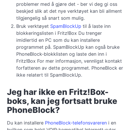
problemer med å gjøre det - ber vi deg gi oss
beskjed slik at det nye verktøyet kan bli allment
tilgjengelig så snart som mulig.
Bruk verktøyet
SpamBlockUp
til å laste inn
blokkeringslisten i Fritz!Box Du trenger
imidlertid en PC som du kan installere
programmet på. SpamBlockUp kan også bruke
PhoneBlock-blokklisten og laste den inn i
Fritz!Box For mer informasjon, vennligst kontakt
forfatteren av dette programmet. PhoneBlock er
ikke relatert til SpamBlockUp.
Jeg har ikke en Fritz!Box-
boks, kan jeg fortsatt bruke
PhoneBlock?
Du kan installere
PhoneBlock-telefonsvareren
i en
hvilken som helst VOIP-kompatibel Internett-ruter,