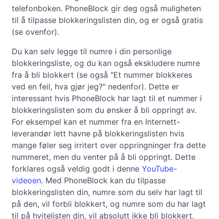
telefonboken. PhoneBlock gir deg også muligheten
til å tilpasse blokkeringslisten din, og er også gratis
(se ovenfor).
Du kan selv legge til numre i din personlige
blokkeringsliste, og du kan også ekskludere numre
fra å bli blokkert (se også "Et nummer blokkeres
ved en feil, hva gjør jeg?" nedenfor). Dette er
interessant hvis PhoneBlock har lagt til et nummer i
blokkeringslisten som du ønsker å bli oppringt av.
For eksempel kan et nummer fra en Internett-
leverandør lett havne på blokkeringslisten hvis
mange føler seg irritert over oppringninger fra dette
nummeret, men du venter på å bli oppringt. Dette
forklares også veldig godt i denne
YouTube-
videoen
. Med PhoneBlock kan du tilpasse
blokkeringslisten din, numre som du selv har lagt til
på den, vil forbli blokkert, og numre som du har lagt
til på hvitelisten din, vil absolutt ikke bli blokkert.