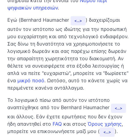
υπηρεσία κατά την έννοια του
Νόμου περί
ψηφιακών υπηρεσιών
.
Εγώ (Bernhard Haumacher
) διαχειρίζομαι
...
αυτόν τον ιστότοπο ως ιδιώτης για την προσωπική
μου ευχαρίστηση και από τεχνολογικό ενδιαφέρον.
Σας δίνω τη δυνατότητα να χρησιμοποιήσετε το
λογισμικό δωρεάν και σας παρέχω επίσης δωρεάν
την απαραίτητη χωρητικότητα του διακομιστή. Αν
θέλετε να συνεισφέρετε στα έξοδα λειτουργίας ή
απλά να πείτε "ευχαριστώ", μπορείτε να "δωρίσετε"
ένα
μικρό ποσό
. Ωστόσο, αυτό το κάνετε χωρίς να
περιμένετε κανένα αντάλλαγμα.
Το λογισμικό πίσω από αυτόν τον ιστότοπο
αναπτύχθηκε από τον Bernhard Haumacher
...
και άλλους. Εάν έχετε ερωτήσεις που δεν έχουν
ήδη απαντηθεί στο
FAQ
και στους
Όρους χρήσης
,
μπορείτε να επικοινωνήσετε μαζί μου (
).
...