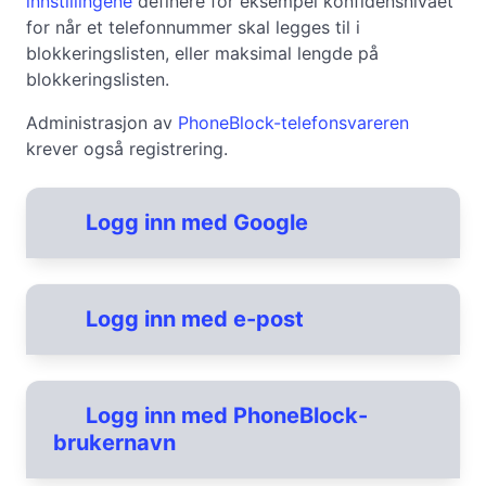
innstillingene
definere for eksempel konfidensnivået
for når et telefonnummer skal legges til i
blokkeringslisten, eller maksimal lengde på
blokkeringslisten.
Administrasjon av
PhoneBlock-telefonsvareren
krever også registrering.
Logg inn med Google
Forbli innlogget på denne enheten (setter en
cookie
)
Logg inn med e-post
Ved å registrere deg godtar du
Bruksvilkårene
.
e-post
Fortsett til Google
Logg inn med PhoneBlock-
Hvis du har en Google-konto, kan du bruke den til å logge på
brukernavn
PhoneBlock på en enkel måte. Første gang du logger på med
Sikkerhetskode
Google, opprettes det en PhoneBlock-konto. I fremtiden kan du