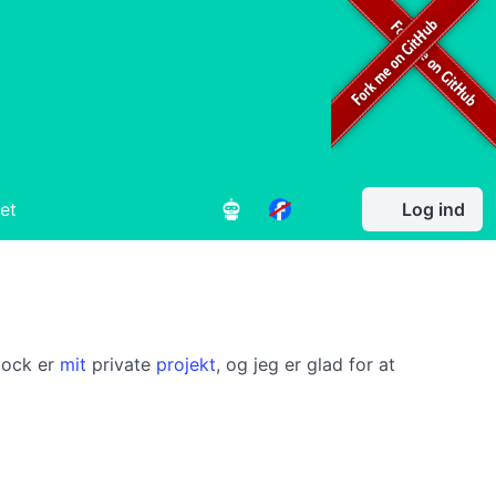
et
Log ind
lock er
mit
private
projekt
, og jeg er glad for at