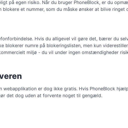
gt på egen risiko. Når du bruger PhoneBlock, er du opmærks
n blokere et nummer, som du måske ønsker at blive ringet o
nforbindelse. Hvis du alligevel vil gøre det, bærer du selv
ke blokerer numre på blokeringslisten, men kun viderestiller
ommercielt miljø - du vil under ingen omstændigheder risike
rveren
en webapplikation er dog ikke gratis. Hvis PhoneBlock hjælpe
gør det dog uden at forvente noget til gengæld.