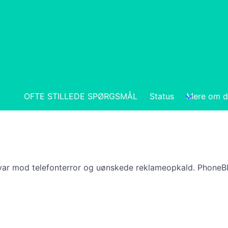
OFTE STILLEDE SPØRGSMÅL
Status
Mere om d
svar mod telefonterror og uønskede reklameopkald. PhoneB