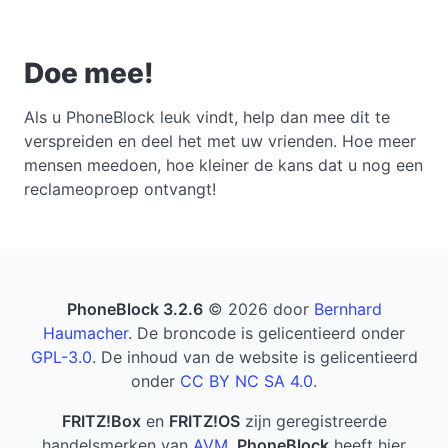
Doe mee!
Als u PhoneBlock leuk vindt, help dan mee dit te
verspreiden en deel het met uw vrienden. Hoe meer
mensen meedoen, hoe kleiner de kans dat u nog een
reclameoproep ontvangt!
PhoneBlock 3.2.6
© 2026 door
Bernhard
Haumacher
. De broncode is gelicentieerd onder
GPL-3.0
. De inhoud van de website is gelicentieerd
onder
CC BY NC SA 4.0
.
FRITZ!Box
en
FRITZ!OS
zijn geregistreerde
handelsmerken van
AVM
.
PhoneBlock
heeft hier