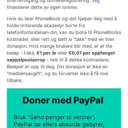
internettilgang og domeneregistrering.
Jeg
finansierer dette av egen lomme.
Hvis du liker PhoneBlock og det hjelper deg med å
holde irriterende skadedyr borte fra
telefonforbindelsen din, kan du bidra til PhoneBlocks
kostnader, eller rett og slett si "takk" med en liten
donasjon. Hvis mange brukere blir med, er et lite
beløp - f.eks.
€1 per år
eller
€0,01 per oppfanget
søppelpostanrop
- nok til å dekke kostnadene.
Beløpet er opp til deg. Din donasjon er ikke en
"medlemsavgift", og du forventer ikke å få noe
tilbake.
Doner med PayPal
Bruk "Send penger til venner",
PayPal tar ellers absurde gebyrer,