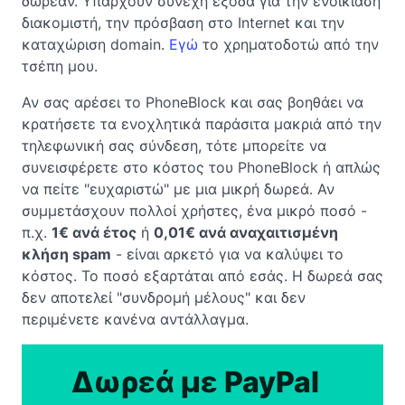
δωρεάν. Υπάρχουν συνεχή έξοδα για την ενοικίαση
διακομιστή, την πρόσβαση στο Internet και την
καταχώριση domain.
Εγώ
το χρηματοδοτώ από την
τσέπη μου.
Αν σας αρέσει το PhoneBlock και σας βοηθάει να
κρατήσετε τα ενοχλητικά παράσιτα μακριά από την
τηλεφωνική σας σύνδεση, τότε μπορείτε να
συνεισφέρετε στο κόστος του PhoneBlock ή απλώς
να πείτε "ευχαριστώ" με μια μικρή δωρεά. Αν
συμμετάσχουν πολλοί χρήστες, ένα μικρό ποσό -
π.χ.
1€ ανά έτος
ή
0,01€ ανά αναχαιτισμένη
κλήση spam
- είναι αρκετό για να καλύψει το
κόστος. Το ποσό εξαρτάται από εσάς. Η δωρεά σας
δεν αποτελεί "συνδρομή μέλους" και δεν
περιμένετε κανένα αντάλλαγμα.
Δωρεά με PayPal