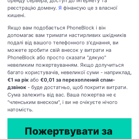
оренду сервера, доступ до Інтернету та
реєстрацію домену.
Я
фінансую це з власної
кишені.
Якщо вам подобається PhoneBlock і він
допомагає вам тримати настирливих шкідників
подалі від вашого телефонного з'єднання, ви
можете зробити свій внесок у витрати на
PhoneBlock або просто сказати "дякую"
невеликим пожертвуванням. Якщо долучиться
багато користувачів, невеликої суми - наприклад,
€1 на рік
або
€0,01 за перехоплений спам-
дзвінок
- буде достатньо, щоб покрити витрати.
Сума залежить від вас. Ваша пожертва не є
"членським внеском", і ви не очікуєте нічого
натомість.
Пожертвувати за