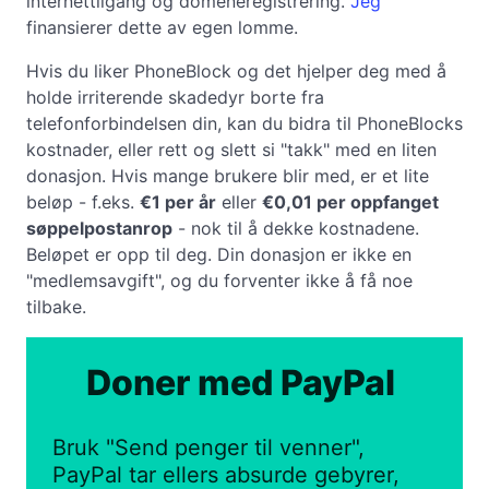
internettilgang og domeneregistrering.
Jeg
finansierer dette av egen lomme.
Hvis du liker PhoneBlock og det hjelper deg med å
holde irriterende skadedyr borte fra
telefonforbindelsen din, kan du bidra til PhoneBlocks
kostnader, eller rett og slett si "takk" med en liten
donasjon. Hvis mange brukere blir med, er et lite
beløp - f.eks.
€1 per år
eller
€0,01 per oppfanget
søppelpostanrop
- nok til å dekke kostnadene.
Beløpet er opp til deg. Din donasjon er ikke en
"medlemsavgift", og du forventer ikke å få noe
tilbake.
Doner med PayPal
Bruk "Send penger til venner",
PayPal tar ellers absurde gebyrer,