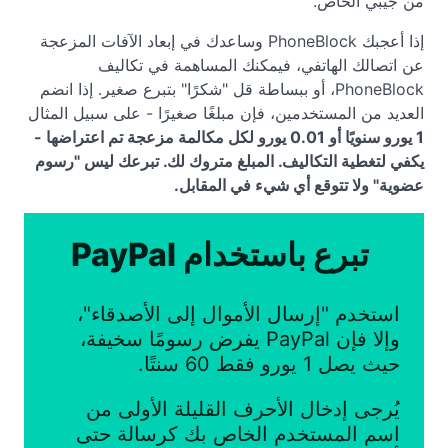
من جيبي الخاص.
إذا أعجبك PhoneBlock وساعدك في إبعاد الآفات المزعجة
عن اتصالك الهاتفي، فيمكنك المساهمة في تكاليف
PhoneBlock، أو ببساطة قل "شكرًا" بتبرع صغير. إذا انضم
العديد من المستخدمين، فإن مبلغًا صغيرًا - على سبيل المثال
1 يورو سنويًا أو
0.01 يورو لكل مكالمة مزعجة تم اعتراضها -
يكفي لتغطية التكاليف. المبلغ متروك لك. تبرعك ليس "رسوم
عضوية" ولا تتوقع أي شيء في المقابل.
تبرع باستخدام PayPal
استخدم "إرسال الأموال إلى الأصدقاء"،
وإلا فإن PayPal يفرض رسومًا سخيفة،
حيث يصل 1 يورو فقط 60 سنتًا.
يُرجى إدخال الأحرف القليلة الأولى من
اسم المستخدم الخاص بك كرسالة حتى