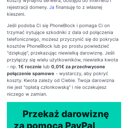
koszty wynajmu serwera, dostępu do Internetu i
rejestracji domeny.
Ja
finansuję to z własnej
kieszeni.
Jeśli podoba Ci się PhoneBlock i pomaga Ci on
trzymać irytujące szkodniki z dala od połączenia
telefonicznego, możesz przyczynić się do pokrycia
kosztów PhoneBlock lub po prostu powiedzieć
"dziękuję", przekazując niewielką darowiznę. Jeśli
przyłączy się wielu użytkowników, niewielka kwota
- np.
1€ rocznie
lub
0,01€ za przechwycone
połączenie spamowe
- wystarczy, aby pokryć
koszty. Kwota zależy od Ciebie. Twoja darowizna
nie jest "opłatą członkowską" i nie oczekujesz
niczego w zamian.
Przekaż darowiznę
za pomocą PayPal