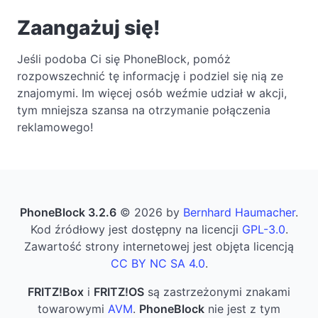
Zaangażuj się!
Jeśli podoba Ci się PhoneBlock, pomóż
rozpowszechnić tę informację i podziel się nią ze
znajomymi. Im więcej osób weźmie udział w akcji,
tym mniejsza szansa na otrzymanie połączenia
reklamowego!
PhoneBlock 3.2.6
© 2026 by
Bernhard Haumacher
.
Kod źródłowy jest dostępny na licencji
GPL-3.0
.
Zawartość strony internetowej jest objęta licencją
CC BY NC SA 4.0
.
FRITZ!Box
i
FRITZ!OS
są zastrzeżonymi znakami
towarowymi
AVM
.
PhoneBlock
nie jest z tym