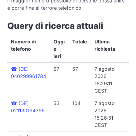
il maggior numero possibile di persone possa unirsi
e porre fine al terrore telefonico.
Query di ricerca attuali
Numero di
Oggi
Totale
Ultima
telefono
e
richiesta
ieri
☎
(DE)
57
57
7 agosto
040299961784
2026
16:29:11
CEST
☎
(DE)
53
104
7 agosto
021130194396
2026
15:26:31
CEST