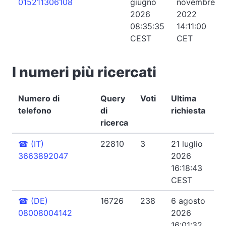
015211306108
giugno
novembre
2026
2022
08:35:35
14:11:00
CEST
CET
I numeri più ricercati
Numero di
Query
Voti
Ultima
telefono
di
richiesta
ricerca
☎
(IT)
22810
3
21 luglio
3663892047
2026
16:18:43
CEST
☎
(DE)
16726
238
6 agosto
08008004142
2026
16:01:32