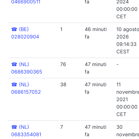
0466900511
fa
2024
00:00:00
CET
☎
(BE)
1
46 minuti
10 agost
028020904
fa
2026
09:14:33
CEST
☎
(NL)
76
47 minuti
-
0686390365
fa
☎
(NL)
38
47 minuti
11
0686157052
fa
novembr
2021
00:00:00
CET
☎
(NL)
7
47 minuti
30
0683354081
fa
novembr