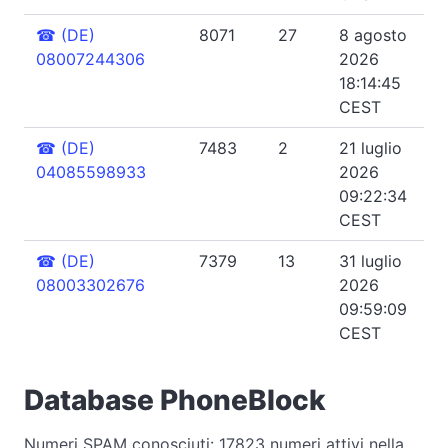
☎
(DE)
8071
27
8 agosto
08007244306
2026
18:14:45
CEST
☎
(DE)
7483
2
21 luglio
04085598933
2026
09:22:34
CEST
☎
(DE)
7379
13
31 luglio
08003302676
2026
09:59:09
CEST
Database PhoneBlock
Numeri SPAM conosciuti: 17823 numeri attivi nella