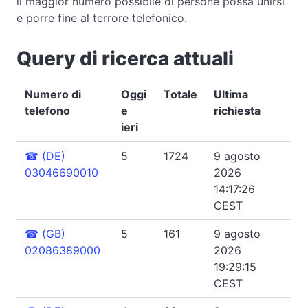
il maggior numero possibile di persone possa unirsi
e porre fine al terrore telefonico.
Query di ricerca attuali
Numero di
Oggi
Totale
Ultima
telefono
e
richiesta
ieri
☎
(DE)
5
1724
9 agosto
03046690010
2026
14:17:26
CEST
☎
(GB)
5
161
9 agosto
02086389000
2026
19:29:15
CEST