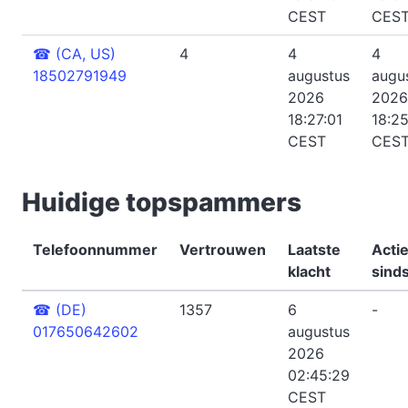
CEST
CES
☎
(CA, US)
4
4
4
18502791949
augustus
augu
2026
2026
18:27:01
18:2
CEST
CES
Huidige topspammers
Telefoonnummer
Vertrouwen
Laatste
Actie
klacht
sind
☎
(DE)
1357
6
-
017650642602
augustus
2026
02:45:29
CEST