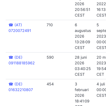
2026
2022
20:56:51
16:13
CEST
CES
☎
(AT)
710
6
5
0720072491
augustus
sept
2026
2023
13:28:09
00:0
CEST
CES
☎
(DE)
590
28 juni
20 m
091188185962
2026
2023
03:40:25
19:5
CEST
CET
☎
(DE)
454
3
4 jul
01632210807
februari
00:0
2026
CES
18:41:09