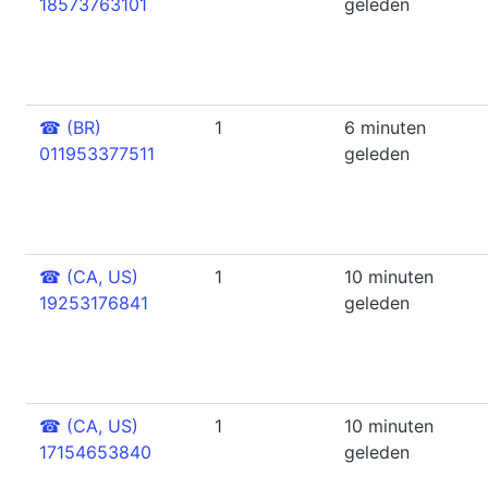
18573763101
geleden
☎
(BR)
1
6 minuten
011953377511
geleden
☎
(CA, US)
1
10 minuten
19253176841
geleden
☎
(CA, US)
1
10 minuten
17154653840
geleden