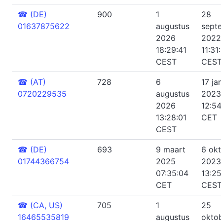
☎
(DE)
900
1
28
01637875622
augustus
sept
2026
2022
18:29:41
11:31
CEST
CES
☎
(AT)
728
6
17 ja
0720229535
augustus
2023
2026
12:5
13:28:01
CET
CEST
☎
(DE)
693
9 maart
6 ok
01744366754
2025
2023
07:35:04
13:2
CET
CES
☎
(CA, US)
705
1
25
16465535819
augustus
okto