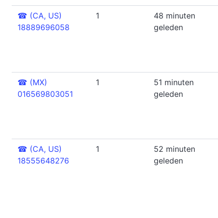
☎
(CA, US)
1
48 minuten
18889696058
geleden
☎
(MX)
1
51 minuten
016569803051
geleden
☎
(CA, US)
1
52 minuten
18555648276
geleden