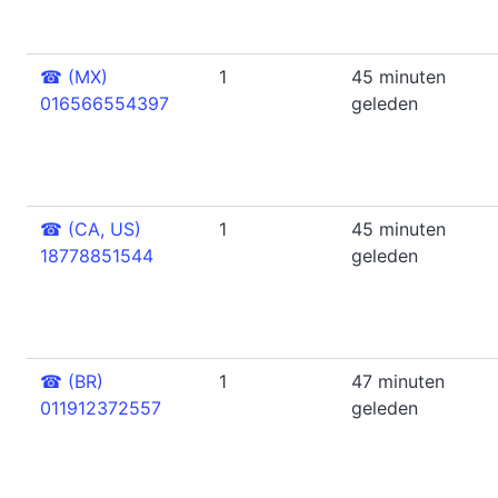
☎
(MX)
1
45 minuten
016566554397
geleden
☎
(CA, US)
1
45 minuten
18778851544
geleden
☎
(BR)
1
47 minuten
011912372557
geleden