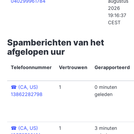
040299961784
augustus
2026
19:16:37
CEST
Spamberichten van het
afgelopen uur
Telefoonnummer
Vertrouwen
Gerapporteerd
☎
(CA, US)
1
0 minuten
13862282798
geleden
☎
(CA, US)
1
3 minuten