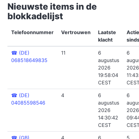
Nieuwste items in de
blokkadelijst
Telefoonnummer
Vertrouwen
Laatste
Actie
klacht
sind
☎
(DE)
11
6
6
068518649835
augustus
augu
2026
2026
19:58:04
11:43
CEST
CES
☎
(DE)
4
6
6
04085598546
augustus
augu
2026
2026
14:30:42
09:4
CEST
CES
☎
(GB)
4
6
5