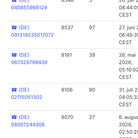
040855988129
08:44:0
CEST
☎
(DE)
8537
97
27. juni
091319235017072
06:48:3
CEST
☎
(DE)
8191
39
26. mai
067329799439
2026,
05:10:0
CEST
☎
(DE)
8106
90
31. juli 
02115051302
04:05:3
CEST
☎
(DE)
8070
27
6. augus
08007244306
2026,
02:50:2