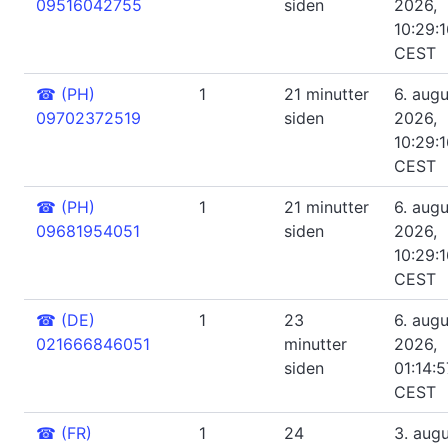
09516042755
siden
2026,
10:29:
CEST
☎
(PH)
1
21 minutter
6. augu
09702372519
siden
2026,
10:29:
CEST
☎
(PH)
1
21 minutter
6. augu
09681954051
siden
2026,
10:29:
CEST
☎
(DE)
1
23
6. augu
021666846051
minutter
2026,
siden
01:14:5
CEST
☎
(FR)
1
24
3. aug