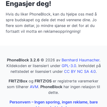
Engasjer deg!
Hvis du liker PhoneBlock, kan du hjelpe oss med å
spre budskapet og dele det med vennene dine. Jo
flere som deltar, jo mindre sjanse er det for at du
fortsatt vil motta en reklameoppringning!
PhoneBlock 3.2.6
© 2026 av
Bernhard Haumacher
.
Kildekoden er lisensiert under
GPL-3.0
. Innholdet på
nettstedet er lisensiert under
CC BY NC SA 4.0
.
FRITZ!Box
og
FRITZ!OS
er registrerte varemerker
som tilhører
AVM
.
PhoneBlock
har ingen relasjon til
dette.
Personvern – Ingen sporing, ingen reklame, bare