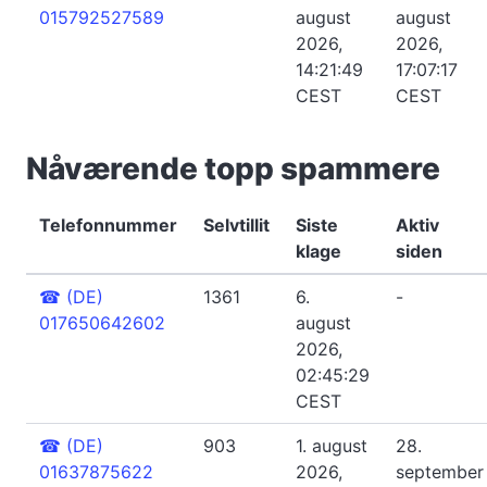
015792527589
august
august
2026,
2026,
14:21:49
17:07:17
CEST
CEST
Nåværende topp spammere
Telefonnummer
Selvtillit
Siste
Aktiv
klage
siden
☎
(DE)
1361
6.
-
017650642602
august
2026,
02:45:29
CEST
☎
(DE)
903
1. august
28.
01637875622
2026,
september