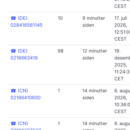
CEST
☎
(DE)
10
9 minutter
17. juli
028416561145
siden
2026,
12:51:
CEST
☎
(DE)
98
12 minutter
19.
0216663419
siden
desem
2025,
11:24:3
CET
☎
(CN)
1
14 minutter
6. augu
02166410600
siden
2026,
10:36:
CEST
☎
(CN)
1
14 minutter
6. augu