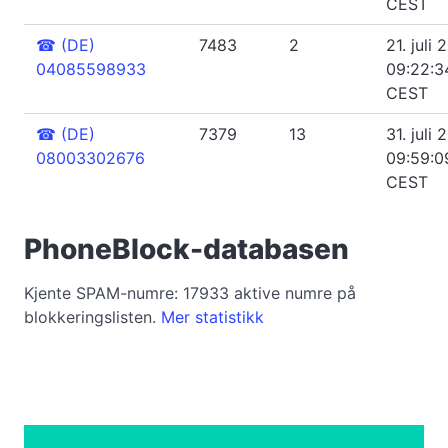
CEST
☎
(DE)
7483
2
21. juli 
04085598933
09:22:3
CEST
☎
(DE)
7379
13
31. juli 
08003302676
09:59:0
CEST
PhoneBlock-databasen
Kjente SPAM-numre: 17933 aktive numre på
blokkeringslisten.
Mer statistikk