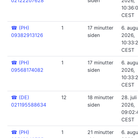
02122207628
siden
2026,
10:36:
CEST
☎
(PH)
1
17 minutter
6. augu
09382913126
siden
2026,
10:33:
CEST
☎
(PH)
1
17 minutter
6. augu
09568174082
siden
2026,
10:33:
CEST
☎
(DE)
12
18 minutter
28. juli
021195588634
siden
2026,
09:02:
CEST
☎
(PH)
1
21 minutter
6. augu