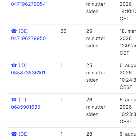
047196279954
minutter
2026,
siden
14:10:1
CET
☎
(DE)
32
25
18. ma
047196279950
minutter
2026,
siden
12:02:
CET
☎
(ID)
1
25
6. augu
085873536101
minutter
2026,
siden
10:24:
CEST
☎
(IT)
1
26
6. augu
0685901635
minutter
2026,
siden
10:23:
CEST
☎
(DE)
1
28
6. augu