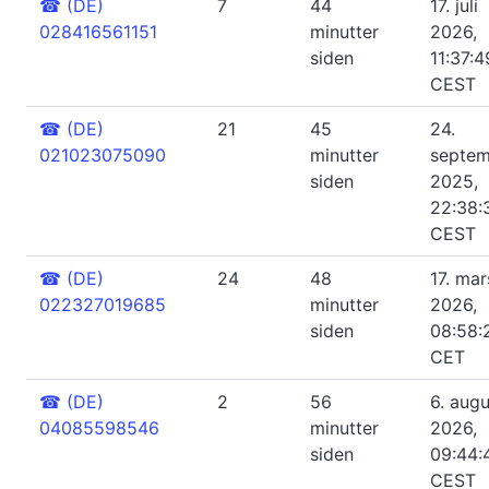
☎
(DE)
7
44
17. juli
028416561151
minutter
2026,
siden
11:37:4
CEST
☎
(DE)
21
45
24.
021023075090
minutter
septem
siden
2025,
22:38:
CEST
☎
(DE)
24
48
17. mar
022327019685
minutter
2026,
siden
08:58:
CET
☎
(DE)
2
56
6. augu
04085598546
minutter
2026,
siden
09:44:
CEST