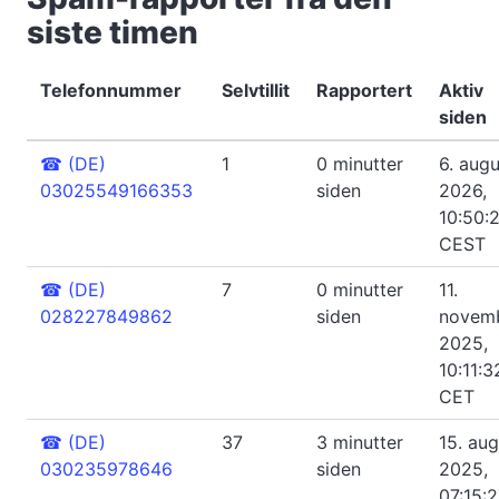
siste timen
Telefonnummer
Selvtillit
Rapportert
Aktiv
siden
☎
(DE)
1
0 minutter
6. augu
03025549166353
siden
2026,
10:50:
CEST
☎
(DE)
7
0 minutter
11.
028227849862
siden
novem
2025,
10:11:3
CET
☎
(DE)
37
3 minutter
15. aug
030235978646
siden
2025,
07:15: