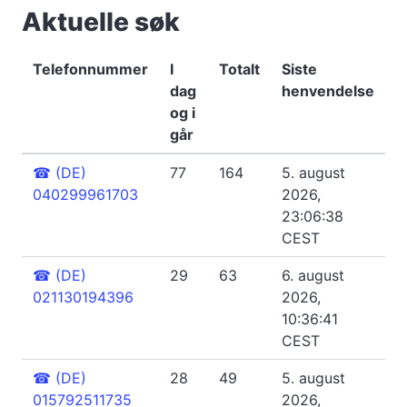
Aktuelle søk
Telefonnummer
I
Totalt
Siste
dag
henvendelse
og i
går
☎
(DE)
77
164
5. august
040299961703
2026,
23:06:38
CEST
☎
(DE)
29
63
6. august
021130194396
2026,
10:36:41
CEST
☎
(DE)
28
49
5. august
015792511735
2026,