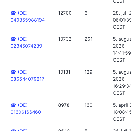
CEST
☎
(DE)
12700
6
28. juli
040855988194
06:01:3
CEST
☎
(DE)
10732
261
5. augu
02345074289
2026,
14:41:59
CEST
☎
(DE)
10131
129
5. augu
086544079817
2026,
16:29:3
CEST
☎
(DE)
8978
160
5. april
01606166460
18:08:4
CEST
☎
(DE)
8548
5
26. juli