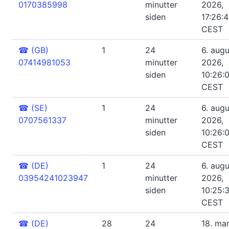
0170385998
minutter
2026,
siden
17:26:
CEST
☎
(GB)
1
24
6. augu
07414981053
minutter
2026,
siden
10:26:
CEST
☎
(SE)
1
24
6. augu
0707561337
minutter
2026,
siden
10:26:
CEST
☎
(DE)
1
24
6. augu
03954241023947
minutter
2026,
siden
10:25:
CEST
☎
(DE)
28
24
18. ma