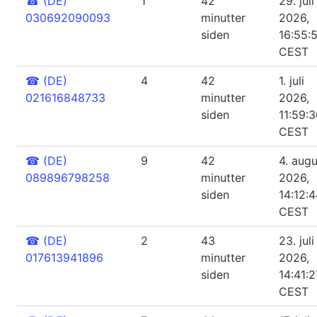
☎
(DE)
1
42
29. juli
030692090093
minutter
2026,
siden
16:55:
CEST
☎
(DE)
4
42
1. juli
021616848733
minutter
2026,
siden
11:59:
CEST
☎
(DE)
9
42
4. augu
089896798258
minutter
2026,
siden
14:12:
CEST
☎
(DE)
2
43
23. juli
017613941896
minutter
2026,
siden
14:41:2
CEST