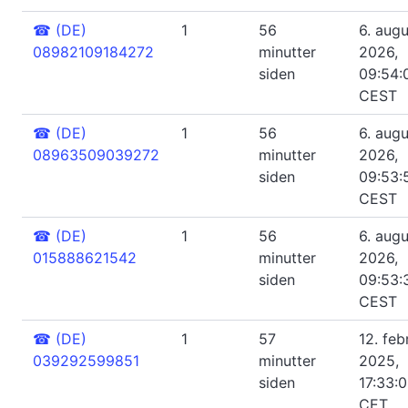
☎
(DE)
1
56
6. augu
08982109184272
minutter
2026,
siden
09:54:
CEST
☎
(DE)
1
56
6. augu
08963509039272
minutter
2026,
siden
09:53:
CEST
☎
(DE)
1
56
6. augu
015888621542
minutter
2026,
siden
09:53:
CEST
☎
(DE)
1
57
12. feb
039292599851
minutter
2025,
siden
17:33:
CET