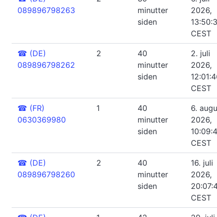
089896798263
minutter
2026,
siden
13:50:
CEST
☎
(DE)
2
40
2. juli
089896798262
minutter
2026,
siden
12:01:
CEST
☎
(FR)
1
40
6. augu
0630369980
minutter
2026,
siden
10:09:
CEST
☎
(DE)
2
40
16. juli
089896798260
minutter
2026,
siden
20:07:
CEST