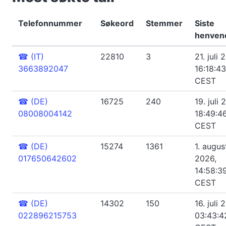
Telefonnummer
Søkeord
Stemmer
Siste
henven
☎
(IT)
22810
3
21. juli 
3663892047
16:18:43
CEST
☎
(DE)
16725
240
19. juli 
08008004142
18:49:4
CEST
☎
(DE)
15274
1361
1. augus
017650642602
2026,
14:58:3
CEST
☎
(DE)
14302
150
16. juli 
022896215753
03:43:4