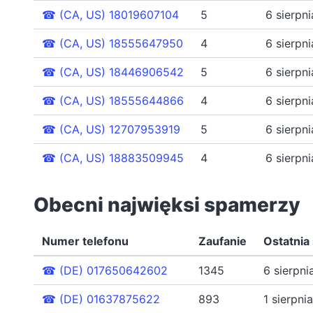
☎
(CA, US) 18019607104
5
6 sierpn
☎
(CA, US) 18555647950
4
6 sierpn
☎
(CA, US) 18446906542
5
6 sierpn
☎
(CA, US) 18555644866
4
6 sierpn
☎
(CA, US) 12707953919
5
6 sierpn
☎
(CA, US) 18883509945
4
6 sierpn
Obecni najwięksi spamerzy
Numer telefonu
Zaufanie
Ostatnia
☎
(DE) 017650642602
1345
6 sierpn
☎
(DE) 01637875622
893
1 sierpn