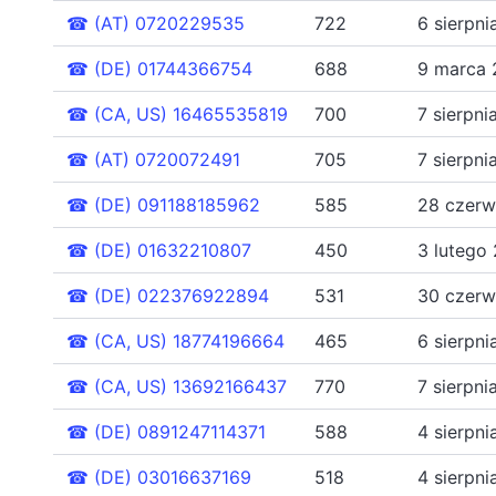
☎
(AT) 0720229535
722
6 sierpn
☎
(DE) 01744366754
688
9 marca 
☎
(CA, US) 16465535819
700
7 sierpn
☎
(AT) 0720072491
705
7 sierpn
☎
(DE) 091188185962
585
28 czerw
☎
(DE) 01632210807
450
3 lutego
☎
(DE) 022376922894
531
30 czerw
☎
(CA, US) 18774196664
465
6 sierpn
☎
(CA, US) 13692166437
770
7 sierpn
☎
(DE) 0891247114371
588
4 sierpn
☎
(DE) 03016637169
518
4 sierpn