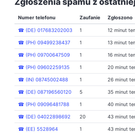
Zgłoszenia spamu z ostatnie
Numer telefonu
Zaufanie
Zgłoszono
☎
(DE) 017683202003
1
12 minut te
☎
(PH) 09499238437
1
13 minut te
☎
(PH) 09700647509
1
16 minut te
☎
(PH) 09602259135
1
20 minut t
☎
(IN) 08745002488
1
26 minut t
☎
(DE) 087196560120
5
35 minut t
☎
(PH) 09096481788
1
40 minut t
☎
(DE) 04022898692
20
43 minut t
☎
(EE) 5528964
1
43 minut t