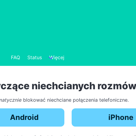
FAQ
Status
Więcej
tyczące niechcianych rozmó
matycznie
blokować niechciane połączenia telefoniczne.
Android
iPhone