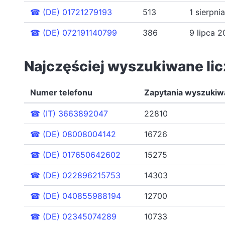
☎
(DE) 01721279193
513
1 sierpn
☎
(DE) 072191140799
386
9 lipca 
Najczęściej wyszukiwane li
Numer telefonu
Zapytania wyszukiw
☎
(IT) 3663892047
22810
☎
(DE) 08008004142
16726
☎
(DE) 017650642602
15275
☎
(DE) 022896215753
14303
☎
(DE) 040855988194
12700
☎
(DE) 02345074289
10733