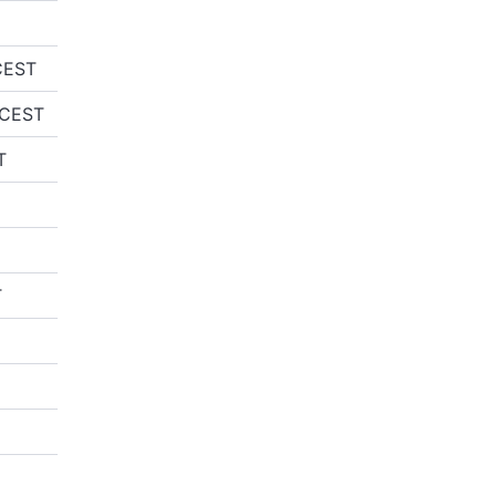
CEST
 CEST
T
T