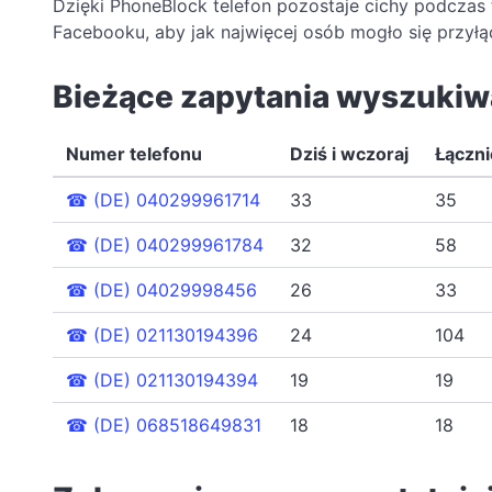
Dzięki PhoneBlock telefon pozostaje cichy podczas
Facebooku, aby jak najwięcej osób mogło się przyłąc
Bieżące zapytania wyszukiw
Numer telefonu
Dziś i wczoraj
Łączni
☎
(DE) 040299961714
33
35
☎
(DE) 040299961784
32
58
☎
(DE) 04029998456
26
33
☎
(DE) 021130194396
24
104
☎
(DE) 021130194394
19
19
☎
(DE) 068518649831
18
18