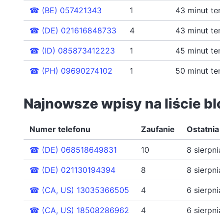
☎
(BE) 057421343
1
43 minut t
☎
(DE) 021616848733
4
43 minut t
☎
(ID) 085873412223
1
45 minut t
☎
(PH) 09690274102
1
50 minut t
Najnowsze wpisy na liście b
Numer telefonu
Zaufanie
Ostatnia
☎
(DE) 068518649831
10
8 sierpn
☎
(DE) 021130194394
8
8 sierpn
☎
(CA, US) 13035366505
4
6 sierpn
☎
(CA, US) 18508286962
4
6 sierpn