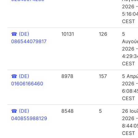
2026 -
5:16:04
CEST
☎
(DE)
10131
126
5
086544079817
Αυγού
2026 -
4:29:34
CEST
☎
(DE)
8978
157
5 Απρι
01606166460
2026 -
6:08:45
CEST
☎
(DE)
8548
5
26 Ιου
040855988129
2026 -
8:44:05
CEST