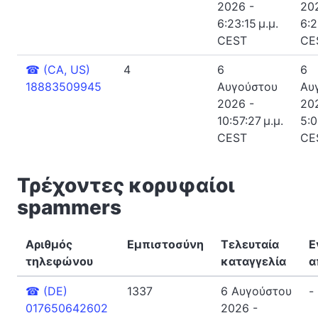
2026 -
20
6:23:15 μ.μ.
6:2
CEST
CE
☎
(CA, US)
4
6
6
18883509945
Αυγούστου
Αυ
2026 -
20
10:57:27 μ.μ.
5:0
CEST
CE
Τρέχοντες κορυφαίοι
spammers
Αριθμός
Εμπιστοσύνη
Τελευταία
Ε
τηλεφώνου
καταγγελία
α
☎
(DE)
1337
6 Αυγούστου
-
017650642602
2026 -