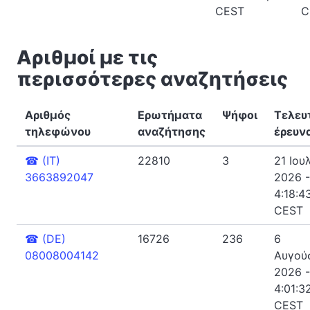
CEST
C
Αριθμοί με τις
περισσότερες αναζητήσεις
Αριθμός
Ερωτήματα
Ψήφοι
Τελευ
τηλεφώνου
αναζήτησης
έρευν
☎
(IT)
22810
3
21 Ιου
3663892047
2026 -
4:18:43
CEST
☎
(DE)
16726
236
6
08008004142
Αυγού
2026 -
4:01:32
CEST