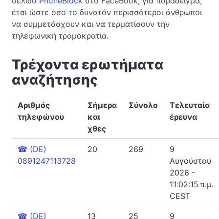
σελίδα
PhoneBlock
στο FaceBook, για παράδειγμα,
έτσι ώστε όσο το δυνατόν περισσότεροι άνθρωποι
να συμμετάσχουν και να τερματίσουν την
τηλεφωνική τρομοκρατία.
Τρέχοντα ερωτήματα
αναζήτησης
Αριθμός
Σήμερα
Σύνολο
Τελευταία
τηλεφώνου
και
έρευνα
χθες
☎
(DE)
20
269
9
0891247113728
Αυγούστου
2026 -
11:02:15 π.μ.
CEST
☎
(DE)
13
25
9