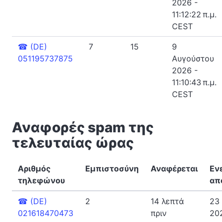
2026 -
11:12:22 π.μ.
CEST
☎
(DE)
7
15
9
051195737875
Αυγούστου
2026 -
11:10:43 π.μ.
CEST
Αναφορές spam της
τελευταίας ώρας
Αριθμός
Εμπιστοσύνη
Αναφέρεται
Εν
τηλεφώνου
απ
☎
(DE)
2
14 λεπτά
23 
021618470473
πριν
20