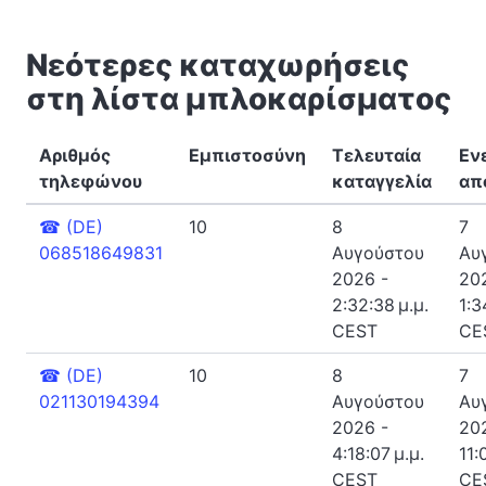
Νεότερες καταχωρήσεις
στη λίστα μπλοκαρίσματος
Αριθμός
Εμπιστοσύνη
Τελευταία
Εν
τηλεφώνου
καταγγελία
απ
☎
(DE)
10
8
7
068518649831
Αυγούστου
Αυ
2026 -
20
2:32:38 μ.μ.
1:3
CEST
CE
☎
(DE)
10
8
7
021130194394
Αυγούστου
Αυ
2026 -
20
4:18:07 μ.μ.
11:
CEST
CE