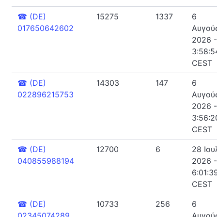
☎
(DE)
15275
1337
6
017650642602
Αυγού
2026 -
3:58:54
CEST
☎
(DE)
14303
147
6
022896215753
Αυγού
2026 -
3:56:20
CEST
☎
(DE)
12700
6
28 Ιου
040855988194
2026 -
6:01:39
CEST
☎
(DE)
10733
256
6
02345074289
Αυγού