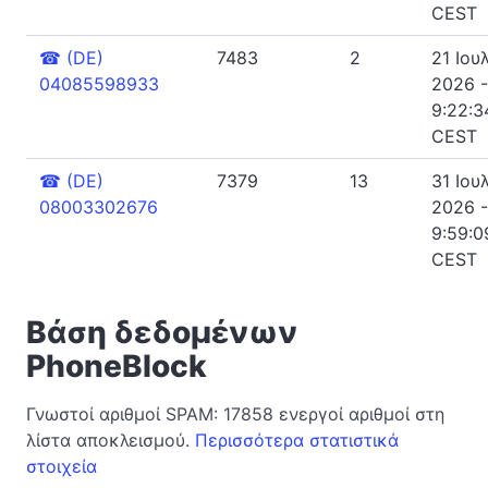
CEST
☎
(DE)
7483
2
21 Ιου
04085598933
2026 -
9:22:34
CEST
☎
(DE)
7379
13
31 Ιου
08003302676
2026 -
9:59:09
CEST
Βάση δεδομένων
PhoneBlock
Γνωστοί αριθμοί SPAM: 17858 ενεργοί αριθμοί στη
λίστα αποκλεισμού.
Περισσότερα στατιστικά
στοιχεία