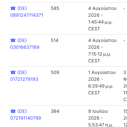
☎
(DE)
585
4 Αυγούστου
-
0891247114371
2026 -
1:45:44 μ.μ.
CEST
☎
(DE)
514
4 Αυγούστου
-
03016637169
2026 -
7:15:12 μ.μ.
CEST
☎
(DE)
509
1 Αυγούστου
3
01721279193
2026 -
Φ
6:29:49 μ.μ.
2
CEST
1
C
☎
(DE)
384
9 Ιουλίου
1
072191140799
2026 -
2
5:53:47 π.μ.
1