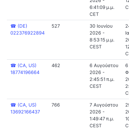
2026 -
1
6:41:09 μ.μ.
C
CET
☎
(DE)
527
30 Ιουνίου
2
022376922894
2026 -
Ι
8:53:15 μ.μ.
2
CEST
1
C
☎
(CA, US)
462
6 Αυγούστου
6
18774196664
2026 -
Φ
2:45:51 π.μ.
2
CEST
2
C
☎
(CA, US)
766
7 Αυγούστου
2
13692166437
2026 -
2
1:49:47 π.μ.
1
CEST
C