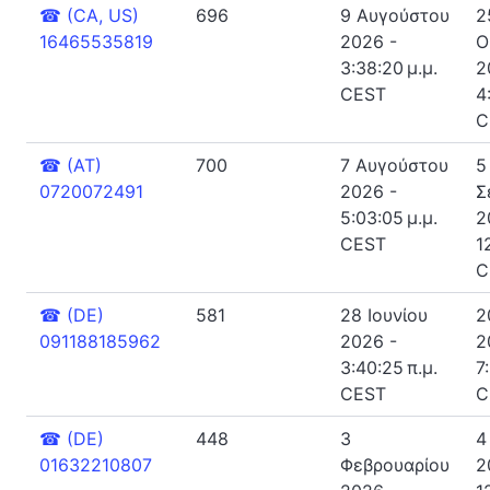
☎
(CA, US)
696
9 Αυγούστου
2
16465535819
2026 -
Ο
3:38:20 μ.μ.
2
CEST
4
C
☎
(AT)
700
7 Αυγούστου
5
0720072491
2026 -
Σ
5:03:05 μ.μ.
2
CEST
1
C
☎
(DE)
581
28 Ιουνίου
2
091188185962
2026 -
2
3:40:25 π.μ.
7
CEST
C
☎
(DE)
448
3
4
01632210807
Φεβρουαρίου
2