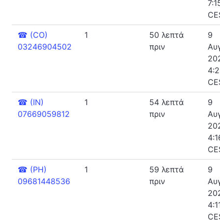
7:1
CE
☎
(CO)
1
50 λεπτά
9
03246904502
πριν
Αυ
20
4:2
CE
☎
(IN)
1
54 λεπτά
9
07669059812
πριν
Αυ
20
4:1
CE
☎
(PH)
1
59 λεπτά
9
09681448536
πριν
Αυ
20
4:1
CE