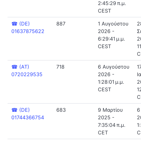
2:45:29 π.μ.
CEST
☎
(DE)
887
1 Αυγούστου
2
01637875622
2026 -
Σ
6:29:41 μ.μ.
2
CEST
1
C
☎
(AT)
718
6 Αυγούστου
1
0720229535
2026 -
Ι
1:28:01 μ.μ.
2
CEST
1
C
☎
(DE)
683
9 Μαρτίου
6
01744366754
2025 -
2
7:35:04 π.μ.
1
CET
C