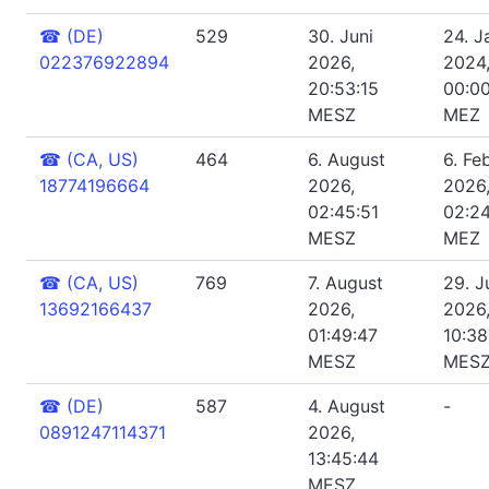
☎
(DE)
529
30. Juni
24. J
022376922894
2026,
2024
20:53:15
00:0
MESZ
MEZ
☎
(CA, US)
464
6. August
6. Fe
18774196664
2026,
2026
02:45:51
02:2
MESZ
MEZ
☎
(CA, US)
769
7. August
29. Ju
13692166437
2026,
2026
01:49:47
10:38
MESZ
MES
☎
(DE)
587
4. August
-
0891247114371
2026,
13:45:44
MESZ