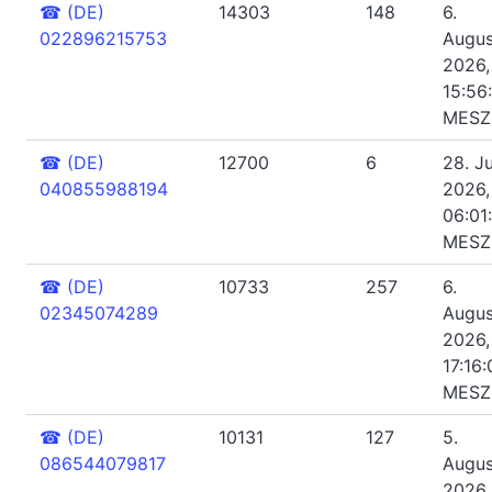
☎
(DE)
14303
148
6.
022896215753
Augus
2026,
15:56
MESZ
☎
(DE)
12700
6
28. Ju
040855988194
2026,
06:01
MESZ
☎
(DE)
10733
257
6.
02345074289
Augus
2026,
17:16:
MESZ
☎
(DE)
10131
127
5.
086544079817
Augus
2026,