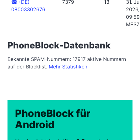
☎
(DE)
7379
13
31. Jul
08003302676
2026,
09:59
MESZ
PhoneBlock-Datenbank
Bekannte SPAM-Nummern: 17917 aktive Nummern
auf der Blocklist.
Mehr Statistiken
PhoneBlock für
Android