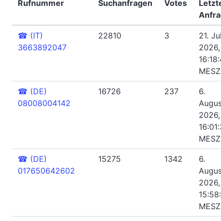
Rufnummer
Suchanfragen
Votes
Letzt
Anfr
☎
(IT)
22810
3
21. Jul
3663892047
2026,
16:18
MESZ
☎
(DE)
16726
237
6.
08008004142
Augus
2026,
16:01
MESZ
☎
(DE)
15275
1342
6.
017650642602
Augus
2026,
15:58
MESZ