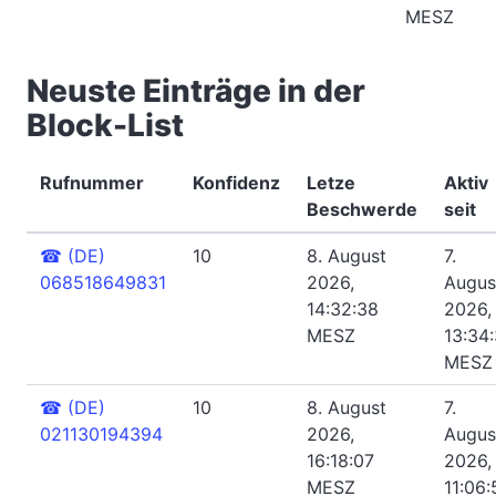
MESZ
Neuste Einträge in der
Block-List
Rufnummer
Konfidenz
Letze
Aktiv
Beschwerde
seit
☎
(DE)
10
8. August
7.
068518649831
2026,
Augus
14:32:38
2026,
MESZ
13:34
MESZ
☎
(DE)
10
8. August
7.
021130194394
2026,
Augus
16:18:07
2026,
MESZ
11:06: