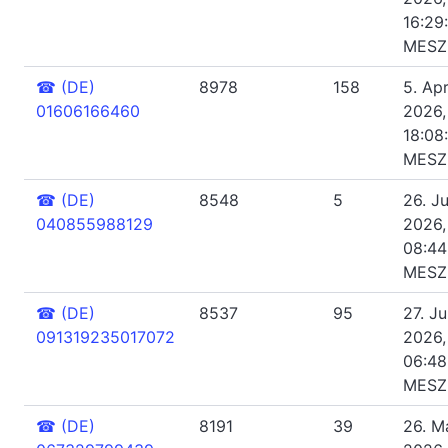
16:29
MESZ
☎
(DE)
8978
158
5. Apr
01606166460
2026,
18:08
MESZ
☎
(DE)
8548
5
26. Ju
040855988129
2026,
08:44
MESZ
☎
(DE)
8537
95
27. Ju
091319235017072
2026,
06:48
MESZ
☎
(DE)
8191
39
26. M