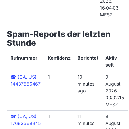
2026,
16:04:03
MESZ
Spam-Reports der letzten
Stunde
Rufnummer
Konfidenz
Berichtet
Aktiv
seit
☎
(CA, US)
1
10
9.
14437556467
minutes
August
ago
2026,
00:02:15
MESZ
☎
(CA, US)
1
11
9.
17693569945
minutes
August