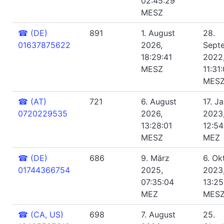
02:45:29
MESZ
☎
(DE)
891
1. August
28.
01637875622
2026,
Sept
18:29:41
2022
MESZ
11:31
MES
☎
(AT)
721
6. August
17. J
0720229535
2026,
2023
13:28:01
12:54
MESZ
MEZ
☎
(DE)
686
9. März
6. Ok
01744366754
2025,
2023
07:35:04
13:25
MEZ
MES
☎
(CA, US)
698
7. August
25.