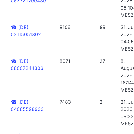
067329799439
2026,
05:10
MESZ
☎
(DE)
8106
89
31. Jul
02115051302
2026,
04:05
MESZ
☎
(DE)
8071
27
8.
08007244306
Augus
2026,
18:14
MESZ
☎
(DE)
7483
2
21. Jul
04085598933
2026,
09:22
MESZ