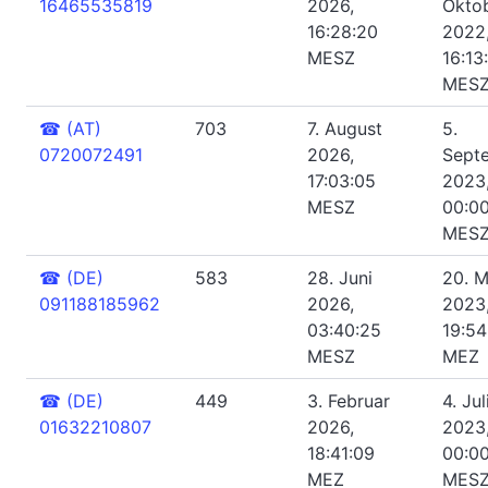
16465535819
2026,
Okto
16:28:20
2022
MESZ
16:13
MES
☎
(AT)
703
7. August
5.
0720072491
2026,
Sept
17:03:05
2023
MESZ
00:0
MES
☎
(DE)
583
28. Juni
20. M
091188185962
2026,
2023
03:40:25
19:54
MESZ
MEZ
☎
(DE)
449
3. Februar
4. Jul
01632210807
2026,
2023
18:41:09
00:0
MEZ
MES