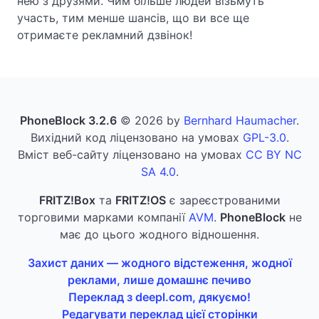
нею з друзями. Чим більше людей візьмуть
участь, тим менше шансів, що ви все ще
отримаєте рекламний дзвінок!
PhoneBlock 3.2.6
© 2026 by
Bernhard Haumacher
.
Вихідний код ліцензовано на умовах
GPL-3.0
.
Вміст веб-сайту ліцензовано на умовах
CC BY NC
SA 4.0
.
FRITZ!Box
та
FRITZ!OS
є зареєстрованими
торговими марками компанії
AVM
.
PhoneBlock
не
має до цього жодного відношення.
Захист даних — жодного відстеження, жодної
реклами, лише домашнє печиво
Переклад з deepl.com, дякуємо!
Редагувати переклад цієї сторінки