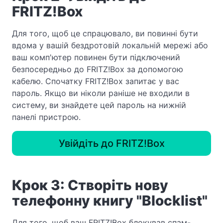
FRITZ!Box
Для того, щоб це спрацювало, ви повинні бути
вдома у вашій бездротовій локальній мережі або
ваш комп'ютер повинен бути підключений
безпосередньо до FRITZ!Box за допомогою
кабелю. Спочатку FRITZ!Box запитає у вас
пароль. Якщо ви ніколи раніше не входили в
систему, ви знайдете цей пароль на нижній
панелі пристрою.
Увійдіть до FRITZ!Box
Крок 3: Створіть нову
телефонну книгу "Blocklist"
Для того, щоб ваш FRITZ!Box блокував спам-