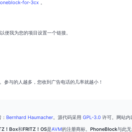
oneblock-for-3cx
。
以便我为您的项目设置一个链接。
友分享。参与的人越多，您收到广告电话的几率就越小！
者：
Bernhard Haumacher
。源代码采用
GPL-3.0
许可。网站内
ITZ！Box
和
FRITZ！OS
是
AVM
的注册商标。
PhoneBlock
与此无