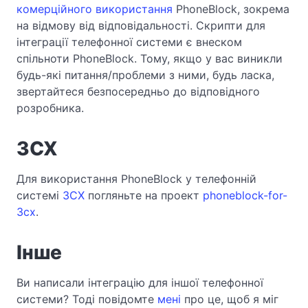
комерційного використання
PhoneBlock, зокрема
на відмову від відповідальності. Скрипти для
інтеграції телефонної системи є внеском
спільноти PhoneBlock. Тому, якщо у вас виникли
будь-які питання/проблеми з ними, будь ласка,
звертайтеся безпосередньо до відповідного
розробника.
3CX
Для використання PhoneBlock у телефонній
системі
3CX
погляньте на проект
phoneblock-for-
3cx
.
Інше
Ви написали інтеграцію для іншої телефонної
системи? Тоді повідомте
мені
про це, щоб я міг