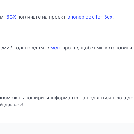
емі
3CX
погляньте на проект
phoneblock-for-3cx
.
теми? Тоді повідомте
мені
про це, щоб я міг встановити
опоможіть поширити інформацію та поділіться нею з др
 дзвінок!