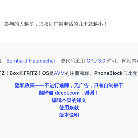
友分享。参与的人越多，您收到广告电话的几率就越小！
者：
Bernhard Haumacher
。源代码采用
GPL-3.0
许可。网站内
ITZ！Box
和
FRITZ！OS
是
AVM
的注册商标。
PhoneBlock
与此无
隐私政策——不进行追踪，无广告，只有自制饼干
翻译自 deepl.com，谢谢！
编辑本页的译文
使用条款
版本说明