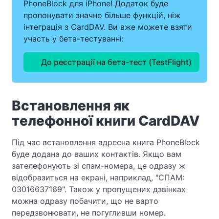
PhoneBlock для iPhone! Додаток буде
пропонувати значно більше функцій, ніж
інтеграція з CardDAV. Ви вже можете взяти
участь у бета-тестуванні:
До реєстрації на бета-тест (TestFlight)
Встановлення як
телефонної книги CardDAV
Під час встановлення адресна книга PhoneBlock
буде додана до ваших контактів. Якщо вам
зателефонують зі спам-номера, це одразу ж
відобразиться на екрані, наприклад, "СПАМ:
03016637169". Також у пропущених дзвінках
можна одразу побачити, що не варто
передзвонювати, не погугливши номер.