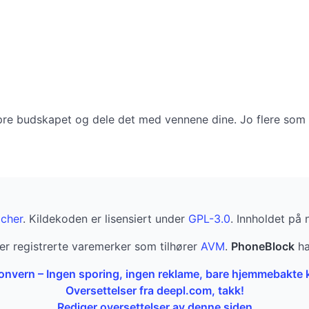
re budskapet og dele det med vennene dine. Jo flere som del
cher
. Kildekoden er lisensiert under
GPL-3.0
. Innholdet på 
er registrerte varemerker som tilhører
AVM
.
PhoneBlock
ha
onvern – Ingen sporing, ingen reklame, bare hjemmebakte 
Oversettelser fra deepl.com, takk!
Rediger oversettelser av denne siden