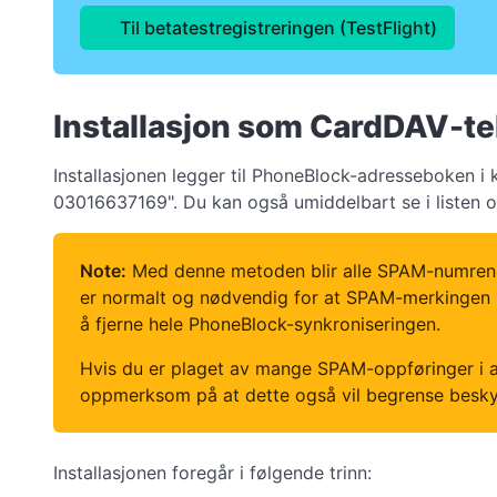
Til betatestregistreringen (TestFlight)
Installasjon som CardDAV-t
Installasjonen legger til PhoneBlock-adresseboken i
03016637169". Du kan også umiddelbart se i listen ov
Note:
Med denne metoden blir alle SPAM-numrene i
er normalt og nødvendig for at SPAM-merkingen sk
å fjerne hele PhoneBlock-synkroniseringen.
Hvis du er plaget av mange SPAM-oppføringer i a
oppmerksom på at dette også vil begrense besk
Installasjonen foregår i følgende trinn: