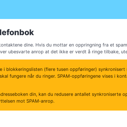
elefonbok
 kontaktene dine. Hvis du mottar en oppringning fra et spa
er ubesvarte anrop at det ikke er verdt å ringe tilbake, u
 blokkeringslisten (flere tusen oppføringer) synkronisert
al fungere når du ringer. SPAM-oppføringene vises i kontak
dresseboken din, kan du redusere antallet synkroniserte o
yttelsen mot SPAM-anrop.