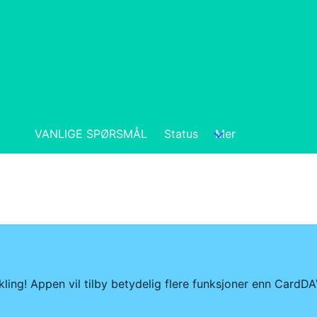
VANLIGE SPØRSMÅL
Status
Mer
ing! Appen vil tilby betydelig flere funksjoner enn CardDAV