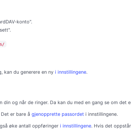
CardDAV-konto".
sett".
s/
ing, kan du generere en ny
i innstillingene
.
n din og når de ringer. Da kan du med en gang se om det er 
? Det er bare å
gjenopprette passordet
i innstillingene.
gså øke antall oppføringer
i innstillingene
. Hvis det oppstå