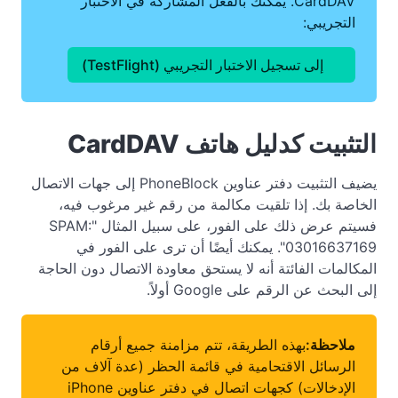
CardDAV. يمكنك بالفعل المشاركة في الاختبار
التجريبي:
إلى تسجيل الاختبار التجريبي (TestFlight)
التثبيت كدليل هاتف CardDAV
يضيف التثبيت دفتر عناوين PhoneBlock إلى جهات الاتصال
الخاصة بك. إذا تلقيت مكالمة من رقم غير مرغوب فيه،
فسيتم عرض ذلك على الفور، على سبيل المثال "SPAM:
03016637169". يمكنك أيضًا أن ترى على الفور في
المكالمات الفائتة أنه لا يستحق معاودة الاتصال دون الحاجة
إلى البحث عن الرقم على Google أولاً.
ملاحظة:
بهذه الطريقة، تتم مزامنة جميع أرقام
الرسائل الاقتحامية في قائمة الحظر (عدة آلاف من
الإدخالات) كجهات اتصال في دفتر عناوين iPhone