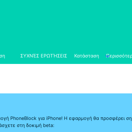
ση
ΣΥΧΝΈΣ ΕΡΩΤΉΣΕΙΣ
Κατάσταση
Περισσότε
μογή PhoneBlock για iPhone! Η εφαρμογή θα προσφέρει ση
σχετε στη δοκιμή beta: