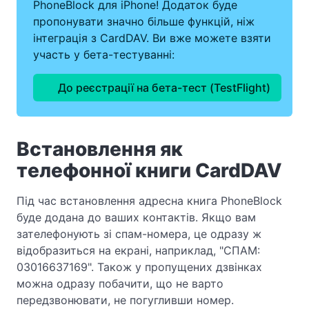
PhoneBlock для iPhone! Додаток буде
пропонувати значно більше функцій, ніж
інтеграція з CardDAV. Ви вже можете взяти
участь у бета-тестуванні:
До реєстрації на бета-тест (TestFlight)
Встановлення як
телефонної книги CardDAV
Під час встановлення адресна книга PhoneBlock
буде додана до ваших контактів. Якщо вам
зателефонують зі спам-номера, це одразу ж
відобразиться на екрані, наприклад, "СПАМ:
03016637169". Також у пропущених дзвінках
можна одразу побачити, що не варто
передзвонювати, не погугливши номер.