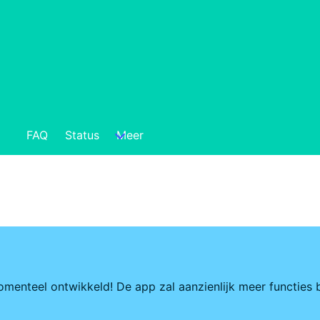
FAQ
Status
Meer
enteel ontwikkeld! De app zal aanzienlijk meer functies b