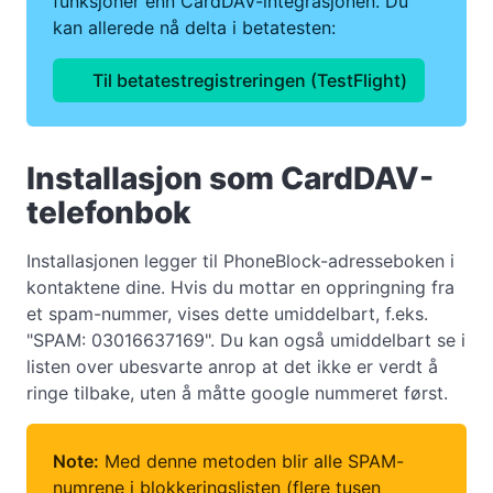
funksjoner enn CardDAV-integrasjonen. Du
kan allerede nå delta i betatesten:
Til betatestregistreringen (TestFlight)
Installasjon som CardDAV-
telefonbok
Installasjonen legger til PhoneBlock-adresseboken i
kontaktene dine. Hvis du mottar en oppringning fra
et spam-nummer, vises dette umiddelbart, f.eks.
"SPAM: 03016637169". Du kan også umiddelbart se i
listen over ubesvarte anrop at det ikke er verdt å
ringe tilbake, uten å måtte google nummeret først.
Note:
Med denne metoden blir alle SPAM-
numrene i blokkeringslisten (flere tusen