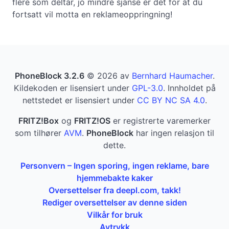
flere som deltar, jo mindre sjanse er det for at du
fortsatt vil motta en reklameoppringning!
PhoneBlock 3.2.6
© 2026 av
Bernhard Haumacher
.
Kildekoden er lisensiert under
GPL-3.0
. Innholdet på
nettstedet er lisensiert under
CC BY NC SA 4.0
.
FRITZ!Box
og
FRITZ!OS
er registrerte varemerker
som tilhører
AVM
.
PhoneBlock
har ingen relasjon til
dette.
Personvern – Ingen sporing, ingen reklame, bare
hjemmebakte kaker
Oversettelser fra deepl.com, takk!
Rediger oversettelser av denne siden
Vilkår for bruk
Avtrykk