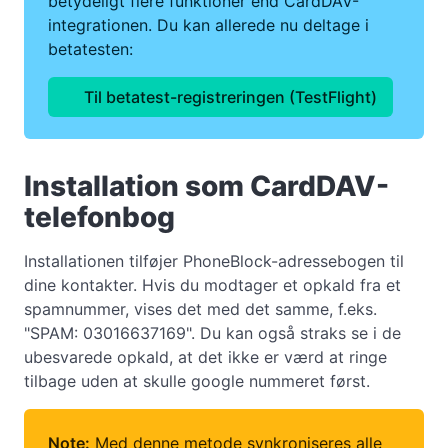
betydeligt flere funktioner end CardDAV-
integrationen. Du kan allerede nu deltage i
betatesten:
Til betatest-registreringen (TestFlight)
Installation som CardDAV-
telefonbog
Installationen tilføjer PhoneBlock-adressebogen til
dine kontakter. Hvis du modtager et opkald fra et
spamnummer, vises det med det samme, f.eks.
"SPAM: 03016637169". Du kan også straks se i de
ubesvarede opkald, at det ikke er værd at ringe
tilbage uden at skulle google nummeret først.
Note:
Med denne metode synkroniseres alle