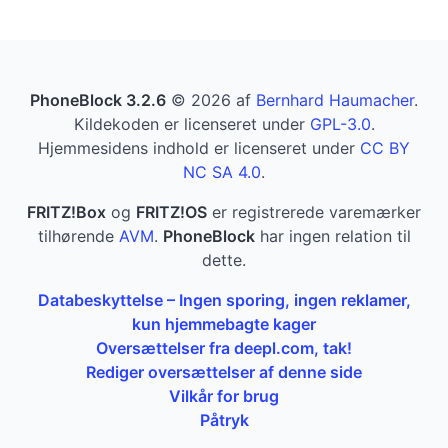
PhoneBlock 3.2.6
© 2026 af
Bernhard Haumacher
.
Kildekoden er licenseret under
GPL-3.0
.
Hjemmesidens indhold er licenseret under
CC BY
NC SA 4.0
.
FRITZ!Box
og
FRITZ!OS
er registrerede varemærker
tilhørende
AVM
.
PhoneBlock
har ingen relation til
dette.
Databeskyttelse – Ingen sporing, ingen reklamer,
kun hjemmebagte kager
Oversættelser fra deepl.com, tak!
Rediger oversættelser af denne side
Vilkår for brug
Påtryk