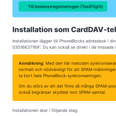
Till betatestregistreringen (TestFlight)
Installation som CardDAV-te
Installationen lägger till PhoneBlocks adressbok i d
03016637169". Du kan också se direkt i de missade sa
Anmärkning:
Med den här metoden synkroniseras a
normalt och nödvändigt för att SPAM-märkningen sk
ta bort hela PhoneBlock-synkroniseringen.
Om du störs av att det finns så många SPAM-post
också begränsar skyddet mot SPAM-samtal.
Installationen sker i följande steg: