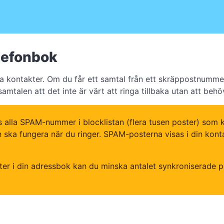
lefonbok
ina kontakter. Om du får ett samtal från ett skräppostnumme
mtalen att det inte är värt att ringa tillbaka utan att beh
lla SPAM-nummer i blocklistan (flera tusen poster) som ko
a fungera när du ringer. SPAM-posterna visas i din kontakt
er i din adressbok kan du minska antalet synkroniserade p