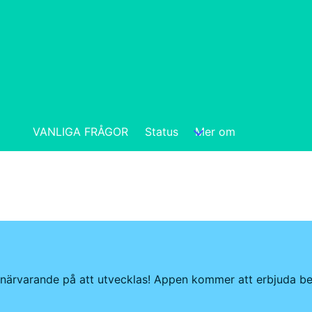
VANLIGA FRÅGOR
Status
Mer om
närvarande på att utvecklas! Appen kommer att erbjuda bet