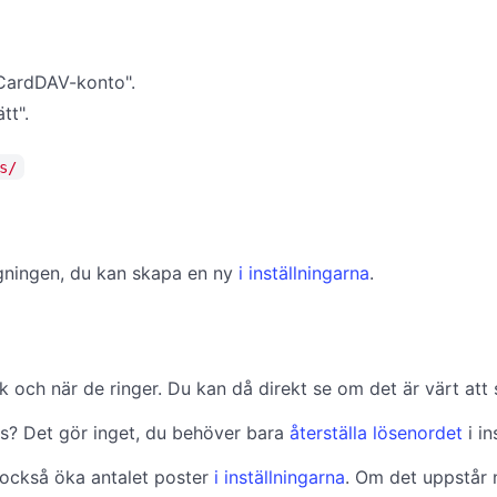
l CardDAV-konto".
tt".
s/
oggningen, du kan skapa en ny
i inställningarna
.
 och när de ringer. Du kan då direkt se om det är värt att sv
nds? Det gör inget, du behöver bara
återställa lösenordet
i in
också öka antalet poster
i inställningarna
. Om det uppstår 