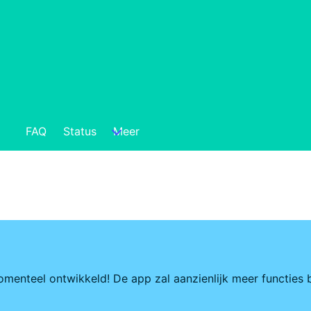
FAQ
Status
Meer
enteel ontwikkeld! De app zal aanzienlijk meer functies b