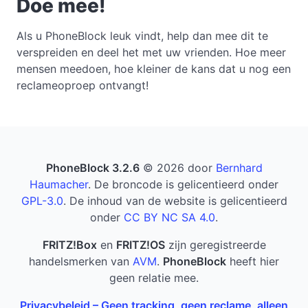
Doe mee!
Als u PhoneBlock leuk vindt, help dan mee dit te
verspreiden en deel het met uw vrienden. Hoe meer
mensen meedoen, hoe kleiner de kans dat u nog een
reclameoproep ontvangt!
PhoneBlock 3.2.6
© 2026 door
Bernhard
Haumacher
. De broncode is gelicentieerd onder
GPL-3.0
. De inhoud van de website is gelicentieerd
onder
CC BY NC SA 4.0
.
FRITZ!Box
en
FRITZ!OS
zijn geregistreerde
handelsmerken van
AVM
.
PhoneBlock
heeft hier
geen relatie mee.
Privacybeleid – Geen tracking, geen reclame, alleen