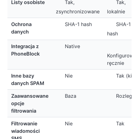
Listy osobiste
Tak,
Tak,
zsynchronizowane
lokalnie
Ochrona
SHA-1 hash
SHA-1
danych
hash
Integracja z
Native
PhoneBlock
Konfigurowa
ręcznie
Inne bazy
Nie
Tak (kilka
danych SPAM
Zaawansowane
Baza
Rozległy
opcje
filtrowania
Filtrowanie
Nie
Tak
wiadomości
SMS