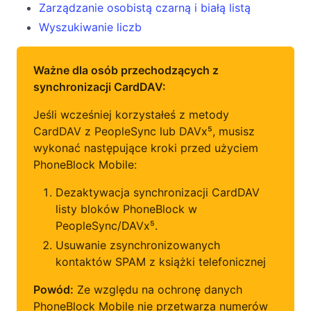
Zarządzanie osobistą czarną i białą listą
Wyszukiwanie liczb
Ważne dla osób przechodzących z
synchronizacji CardDAV:
Jeśli wcześniej korzystałeś z metody
CardDAV z PeopleSync lub DAVx⁵, musisz
wykonać następujące kroki przed użyciem
PhoneBlock Mobile:
Dezaktywacja synchronizacji CardDAV
listy bloków PhoneBlock w
PeopleSync/DAVx⁵.
Usuwanie zsynchronizowanych
kontaktów SPAM z książki telefonicznej
Powód:
Ze względu na ochronę danych
PhoneBlock Mobile nie przetwarza numerów