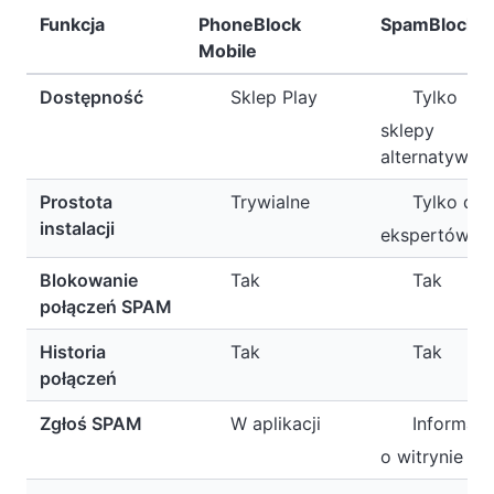
Funkcja
PhoneBlock
SpamBlocke
Mobile
Dostępność
Sklep Play
Tylko
sklepy
alternatywne
Prostota
Trywialne
Tylko dla
instalacji
ekspertów
Blokowanie
Tak
Tak
połączeń SPAM
Historia
Tak
Tak
połączeń
Zgłoś SPAM
W aplikacji
Informacj
o witrynie