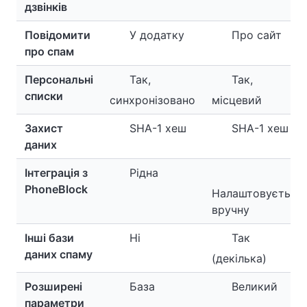
дзвінків
Повідомити
У додатку
Про сайт
про спам
Персональні
Так,
Так,
списки
синхронізовано
місцевий
Захист
SHA-1 хеш
SHA-1 хеш
даних
Інтеграція з
Рідна
PhoneBlock
Налаштовується
вручну
Інші бази
Ні
Так
даних спаму
(декілька)
Розширені
База
Великий
параметри