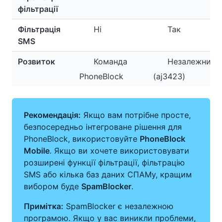
фільтрації
Фільтрація
Ні
Так
SMS
Розвиток
Команда
Незалежний
PhoneBlock
(aj3423)
Рекомендація:
Якщо вам потрібне просте,
безпосередньо інтегроване рішення для
PhoneBlock, використовуйте
PhoneBlock
Mobile
. Якщо ви хочете використовувати
розширені функції фільтрації, фільтрацію
SMS або кілька баз даних СПАМу, кращим
вибором буде
SpamBlocker
.
Примітка:
SpamBlocker є незалежною
програмою. Якщо у вас виникли проблеми,