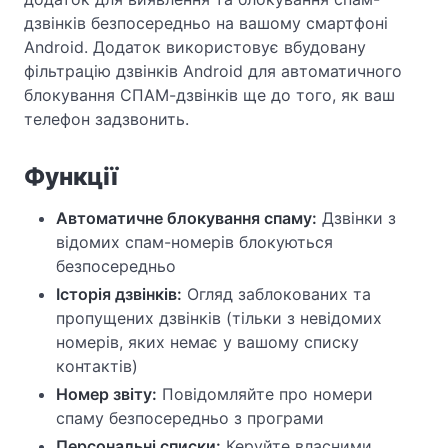
дзвінків безпосередньо на вашому смартфоні
Android. Додаток використовує вбудовану
фільтрацію дзвінків Android для автоматичного
блокування СПАМ-дзвінків ще до того, як ваш
телефон задзвонить.
Функції
Автоматичне блокування спаму:
Дзвінки з
відомих спам-номерів блокуються
безпосередньо
Історія дзвінків:
Огляд заблокованих та
пропущених дзвінків (тільки з невідомих
номерів, яких немає у вашому списку
контактів)
Номер звіту:
Повідомляйте про номери
спаму безпосередньо з програми
Персональні списки:
Керуйте власними