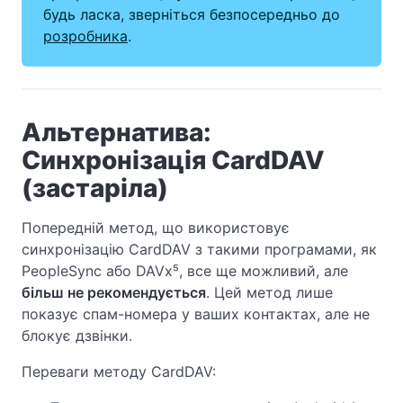
будь ласка, зверніться безпосередньо до
розробника
.
Альтернатива:
Синхронізація CardDAV
(застаріла)
Попередній метод, що використовує
синхронізацію CardDAV з такими програмами, як
PeopleSync або DAVx⁵, все ще можливий, але
більш не рекомендується
. Цей метод лише
показує спам-номера у ваших контактах, але не
блокує дзвінки.
Переваги методу CardDAV: