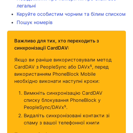
легальні
Керуйте особистим чорним та білим списком
Пошук номерів
Важливо для тих, хто переходить з
синхронізації CardDAV:
Якщо ви раніше використовували метод
CardDAV з PeopleSync або DAVx⁵, перед
використанням PhoneBlock Mobile
необхідно виконати наступні кроки:
Вимкніть синхронізацію CardDAV
списку блокування PhoneBlock у
PeopleSync/DAVx⁵.
Видаліть синхронізовані контакти зі
спаму з вашої телефонної книги