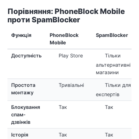
Порівняння: PhoneBlock Mobile
проти SpamBlocker
Функція
PhoneBlock
SpamBlocker
Mobile
Доступність
Play Store
Тільки
альтернативні
магазини
Простота
Тривіальні
Тільки для
монтажу
експертів
Блокування
Так
Так
спам-
дзвінків
Історія
Так
Так