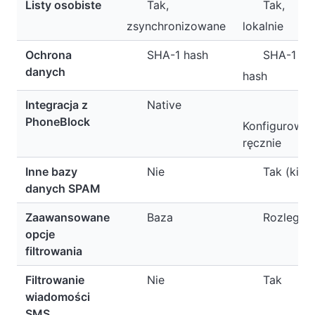
Listy osobiste
Tak,
Tak,
zsynchronizowane
lokalnie
Ochrona
SHA-1 hash
SHA-1
danych
hash
Integracja z
Native
PhoneBlock
Konfigurowa
ręcznie
Inne bazy
Nie
Tak (kilka
danych SPAM
Zaawansowane
Baza
Rozległy
opcje
filtrowania
Filtrowanie
Nie
Tak
wiadomości
SMS