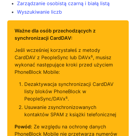
Zarządzanie osobistą czarną i białą listą
Wyszukiwanie liczb
Ważne dla osób przechodzących z
synchronizacji CardDAV:
Jeśli wcześniej korzystałeś z metody
CardDAV z PeopleSync lub DAVx⁵, musisz
wykonać następujące kroki przed użyciem
PhoneBlock Mobile:
Dezaktywacja synchronizacji CardDAV
listy bloków PhoneBlock w
PeopleSync/DAVx⁵.
Usuwanie zsynchronizowanych
kontaktów SPAM z książki telefonicznej
Powód:
Ze względu na ochronę danych
PhoneBlock Mobile nie przetwarza numerów