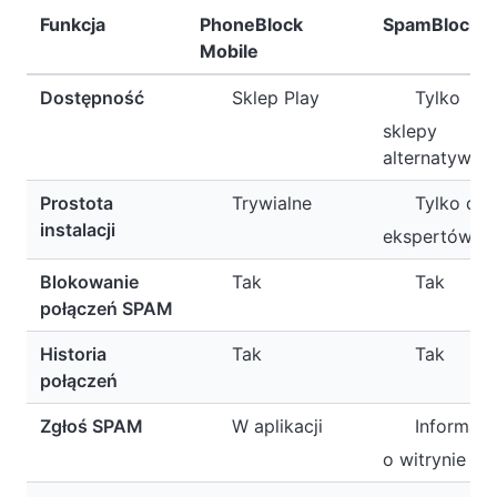
Funkcja
PhoneBlock
SpamBlocke
Mobile
Dostępność
Sklep Play
Tylko
sklepy
alternatywne
Prostota
Trywialne
Tylko dla
instalacji
ekspertów
Blokowanie
Tak
Tak
połączeń SPAM
Historia
Tak
Tak
połączeń
Zgłoś SPAM
W aplikacji
Informacj
o witrynie