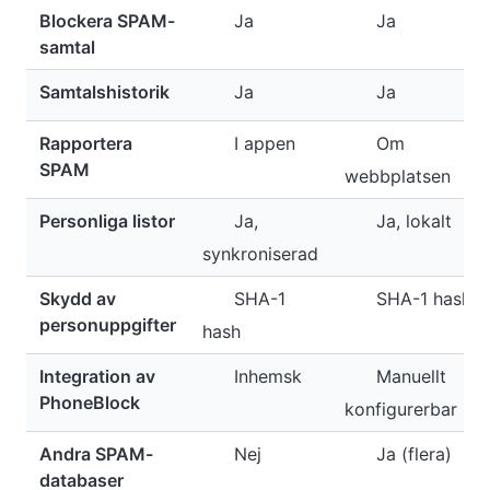
Blockera SPAM-
Ja
Ja
samtal
Samtalshistorik
Ja
Ja
Rapportera
I appen
Om
SPAM
webbplatsen
Personliga listor
Ja,
Ja, lokalt
synkroniserad
Skydd av
SHA-1
SHA-1 hash
personuppgifter
hash
Integration av
Inhemsk
Manuellt
PhoneBlock
konfigurerbar
Andra SPAM-
Nej
Ja (flera)
databaser