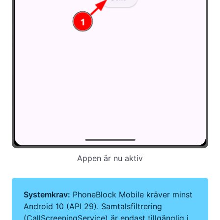
Appen är nu aktiv
Systemkrav:
PhoneBlock Mobile kräver minst
Android 10 (API 29). Samtalsfiltrering
(CallScreeningService) är endast tillgänglig i