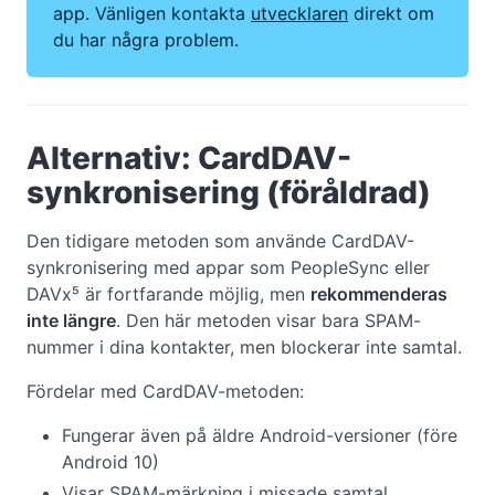
app. Vänligen kontakta
utvecklaren
direkt om
du har några problem.
Alternativ: CardDAV-
synkronisering (föråldrad)
Den tidigare metoden som använde CardDAV-
synkronisering med appar som PeopleSync eller
DAVx⁵ är fortfarande möjlig, men
rekommenderas
inte längre
. Den här metoden visar bara SPAM-
nummer i dina kontakter, men blockerar inte samtal.
Fördelar med CardDAV-metoden:
Fungerar även på äldre Android-versioner (före
Android 10)
Visar SPAM-märkning i missade samtal