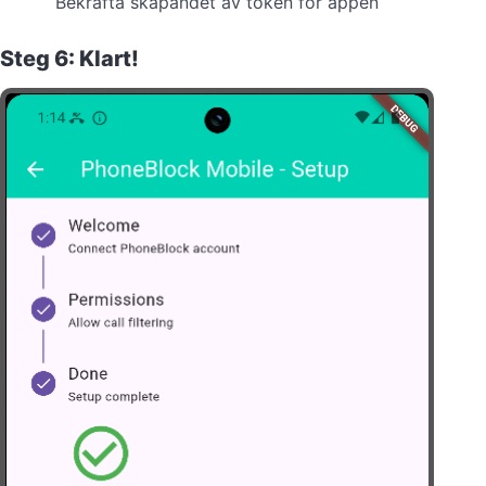
Bekräfta skapandet av token för appen
Steg 6: Klart!