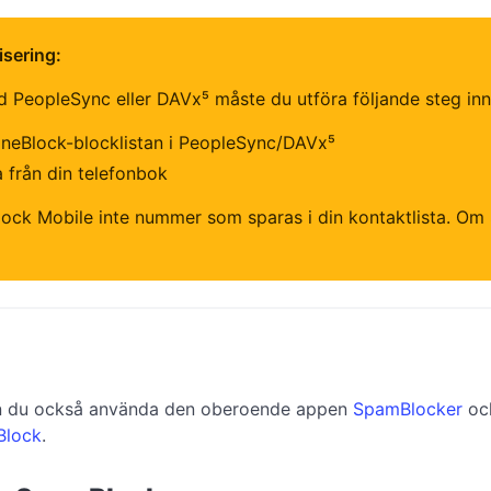
sering:
PeopleSync eller DAVx⁵ måste du utföra följande steg in
neBlock-blocklistan i PeopleSync/DAVx⁵
 från din telefonbok
ock Mobile inte nummer som sparas i din kontaktlista. O
an du också använda den oberoende appen
SpamBlocker
och
Block
.