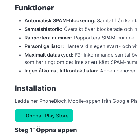
Funktioner
Automatisk SPAM-blockering:
Samtal från känd
Samtalshistorik:
Översikt över blockerade och mi
Rapportera nummer:
Rapportera SPAM-nummer d
Personliga listor:
Hantera din egen svart- och vit
Maximalt dataskydd:
För inkommande samtal över
som har ringt om det inte är ett känt SPAM-num
Ingen åtkomst till kontaktlistan:
Appen behöver in
Installation
Ladda ner PhoneBlock Mobile-appen från Google Pl
Öppna i Play Store
Steg 1: Öppna appen