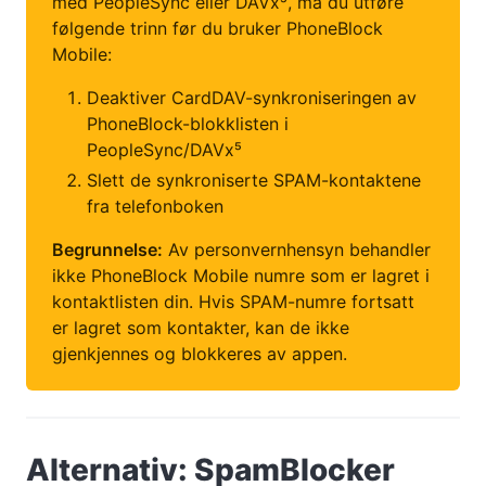
med PeopleSync eller DAVx⁵, må du utføre
følgende trinn før du bruker PhoneBlock
Mobile:
Deaktiver CardDAV-synkroniseringen av
PhoneBlock-blokklisten i
PeopleSync/DAVx⁵
Slett de synkroniserte SPAM-kontaktene
fra telefonboken
Begrunnelse:
Av personvernhensyn behandler
ikke PhoneBlock Mobile numre som er lagret i
kontaktlisten din. Hvis SPAM-numre fortsatt
er lagret som kontakter, kan de ikke
gjenkjennes og blokkeres av appen.
Alternativ: SpamBlocker