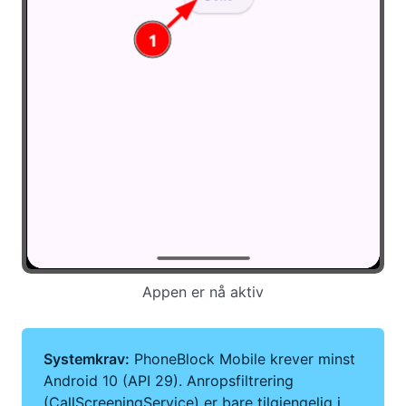
Appen er nå aktiv
Systemkrav:
PhoneBlock Mobile krever minst
Android 10 (API 29). Anropsfiltrering
(CallScreeningService) er bare tilgjengelig i