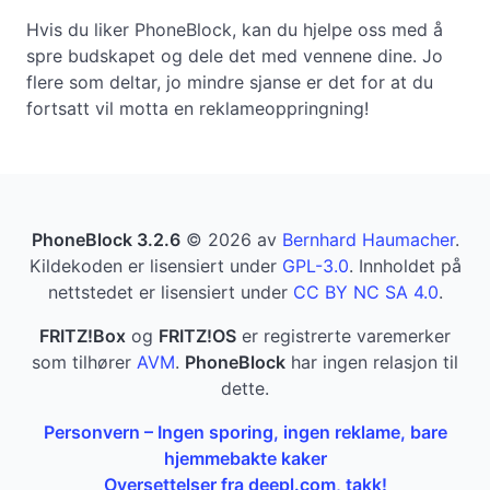
Hvis du liker PhoneBlock, kan du hjelpe oss med å
spre budskapet og dele det med vennene dine. Jo
flere som deltar, jo mindre sjanse er det for at du
fortsatt vil motta en reklameoppringning!
PhoneBlock 3.2.6
© 2026 av
Bernhard Haumacher
.
Kildekoden er lisensiert under
GPL-3.0
. Innholdet på
nettstedet er lisensiert under
CC BY NC SA 4.0
.
FRITZ!Box
og
FRITZ!OS
er registrerte varemerker
som tilhører
AVM
.
PhoneBlock
har ingen relasjon til
dette.
Personvern – Ingen sporing, ingen reklame, bare
hjemmebakte kaker
Oversettelser fra deepl.com, takk!