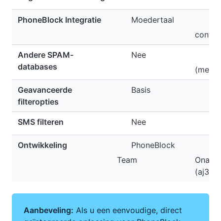
PhoneBlock Integratie
Moedertaal
Ha
config
Andere SPAM-
Nee
Ja
databases
(meerd
Geavanceerde
Basis
Uit
filteropties
SMS filteren
Nee
Ja
Ontwikkeling
PhoneBlock
Team
Onafha
(aj342
Aanbeveling:
Als u een eenvoudige, direct