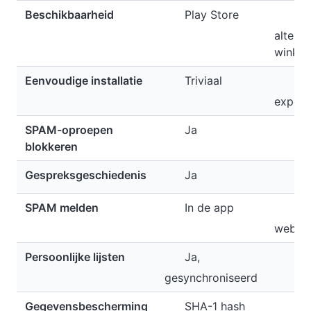
Beschikbaarheid
Play Store
All
alterna
winkel
Eenvoudige installatie
Triviaal
All
expert
SPAM-oproepen
Ja
Ja
blokkeren
Gespreksgeschiedenis
Ja
Ja
SPAM melden
In de app
Ov
websit
Persoonlijke lijsten
Ja,
Ja,
gesynchroniseerd
Gegevensbescherming
SHA-1 hash
SHA