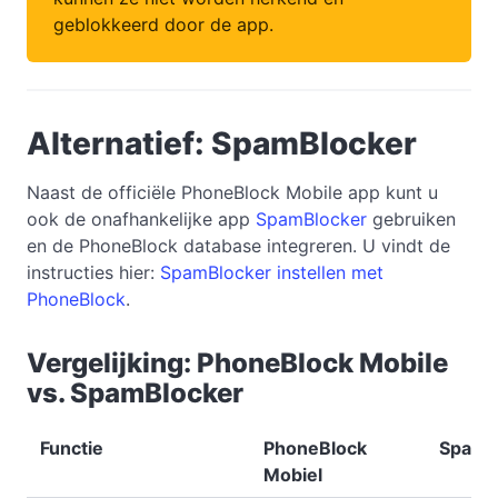
geblokkeerd door de app.
Alternatief: SpamBlocker
Naast de officiële PhoneBlock Mobile app kunt u
ook de onafhankelijke app
SpamBlocker
gebruiken
en de PhoneBlock database integreren. U vindt de
instructies hier:
SpamBlocker instellen met
PhoneBlock
.
Vergelijking: PhoneBlock Mobile
vs. SpamBlocker
Functie
PhoneBlock
SpamB
Mobiel