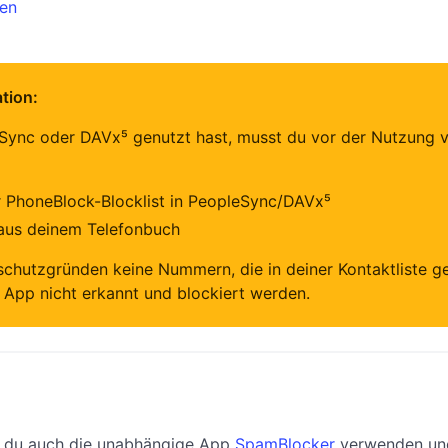
ten
tion:
ync oder DAVx⁵ genutzt hast, musst du vor der Nutzung v
r PhoneBlock-Blocklist in PeopleSync/DAVx⁵
aus deinem Telefonbuch
schutzgründen keine Nummern, die in deiner Kontaktliste 
 App nicht erkannt und blockiert werden.
t du auch die unabhängige App
SpamBlocker
verwenden und