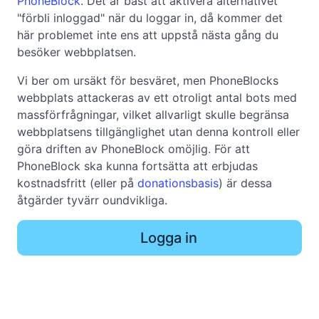
PhoneBlock
. Det är bäst att aktivera alternativet
"förbli inloggad" när du loggar in, då kommer det
här problemet inte ens att uppstå nästa gång du
besöker webbplatsen.
Vi ber om ursäkt för besväret, men PhoneBlocks
webbplats attackeras av ett otroligt antal bots med
massförfrågningar, vilket allvarligt skulle begränsa
webbplatsens tillgänglighet utan denna kontroll eller
göra driften av PhoneBlock omöjlig. För att
PhoneBlock ska kunna fortsätta att erbjudas
kostnadsfritt (eller på
donationsbasis
) är dessa
åtgärder tyvärr oundvikliga.
Logga in