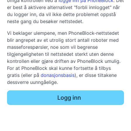
omgå kontrollen ved å
logge inn på PhoneBlock
. Det
er best å aktivere alternativet "forbli innlogget" når
du logger inn, da vil ikke dette problemet oppstå
neste gang du besøker nettstedet.
Vi beklager ulempene, men PhoneBlock-nettstedet
blir angrepet av et utrolig stort antall roboter med
masseforespørsler, noe som vil begrense
tilgjengeligheten til nettstedet sterkt uten denne
kontrollen eller gjøre driften av PhoneBlock umulig.
For at PhoneBlock skal kunne fortsette å tilbys
gratis (eller på
donasjonsbasis
), er disse tiltakene
dessverre uunngåelige.
Logg inn